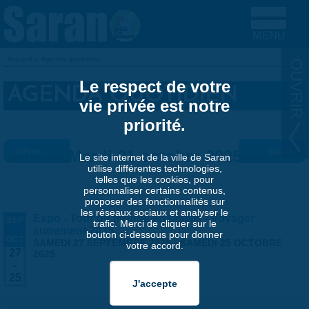
Aller au contenu principal
Accueil
»
Agenda quotidien
VOUS ÊTES ICI
Le respect de votre
AGENDA QUOTIDIEN
vie privée est notre
priorité.
« Préc.
Mardi 21 octobre 2025
Suiv. »
Le site internet de la ville de Saran
utilise différentes technologies,
telles que les cookies, pour
personnaliser certains contenus,
proposer des fonctionnalités sur
les réseaux sociaux et analyser le
Expo - Tour du monde en famille - Voyager
SEP
trafic. Merci de cliquer sur le
-
autrement 2025
bouton ci-dessous pour donner
OCT
SAMEDI 27 SEPTEMBRE 2025
-
SAMEDI 25 OCTOBRE
votre accord.
27
2025
-
25