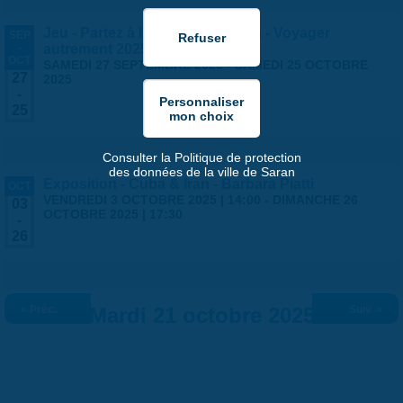
Jeu - Partez à l'aventure à Saran - Voyager
SEP
-
autrement 2025
OCT
SAMEDI 27 SEPTEMBRE 2025
-
SAMEDI 25 OCTOBRE
27
2025
-
25
Consulter la Politique de protection
des données de la ville de Saran
Exposition - Cuba & Iran - Barbara Piatti
OCT
VENDREDI 3 OCTOBRE 2025 | 14:00
-
DIMANCHE 26
03
OCTOBRE 2025 | 17:30
-
26
« Préc.
Mardi 21 octobre 2025
Suiv. »