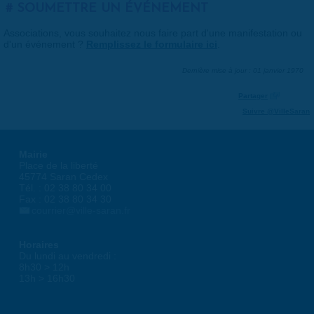
SOUMETTRE UN ÉVÉNEMENT
Associations, vous souhaitez nous faire part d'une manifestation ou
d'un événement ?
Remplissez le formulaire ici
.
Dernière mise à jour : 01 janvier 1970
Partager
Suivre @VilleSaran
Mairie
Place de la liberté
45774 Saran Cedex
Tél. : 02 38 80 34 00
Fax : 02 38 80 34 30
courrier@ville-saran.fr
Horaires
Du lundi au vendredi :
8h30 > 12h
13h > 16h30