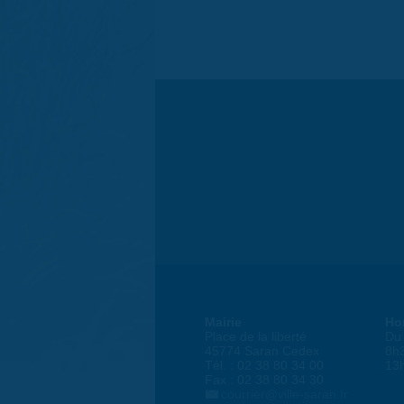
Mairie
Ho
Place de la liberté
Du 
45774 Saran Cedex
8h
Tél. : 02 38 80 34 00
13
Fax : 02 38 80 34 30
courrier@ville-saran.fr