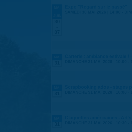
Expo "Regard sur le passé"
MAI
-
SAMEDI 30 MAI 2026 | 14:00
-
DIM
JUIN
30
-
07
Carterie : ambiance estivale !
MAI
DIMANCHE 31 MAI 2026 |
10:00
-
31
Scrapbooking ados - stages p
MAI
DIMANCHE 31 MAI 2026 |
10:00
-
31
Claquettes américaines - Art'
MAI
DIMANCHE 31 MAI 2026 |
10:30
-
31