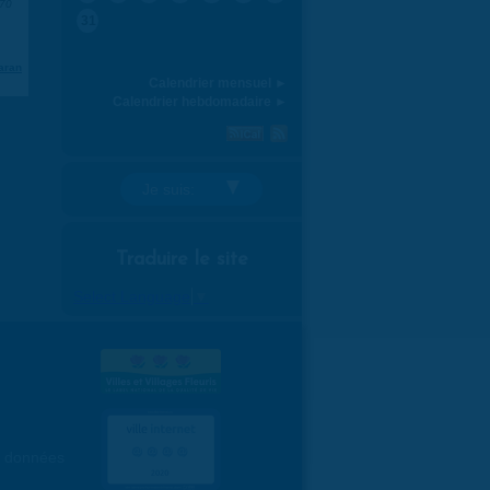
970
31
aran
Calendrier mensuel ►
Calendrier hebdomadaire ►
Je suis:
Traduire le site
Select Language
▼
es données