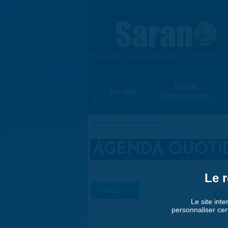
Aller au contenu principal
{ Ensemble, vivons notre ville ! }
www.saran.fr
Mairie
La ville
Citoyenneté
Accueil
»
Agenda quotidien
VOUS ÊTES ICI
AGENDA QUOTI
Le r
« Préc.
Di
Le site inte
personnaliser cer