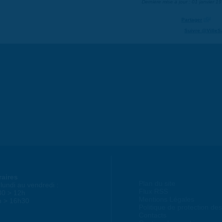
Dernière mise à jour : 01 janvier 1
Partager
Suivre @VilleS
raires
Plan du site
lundi au vendredi :
Flux RSS
30 > 12h
Mentions Légales
h > 16h30
Politique de protection d
Contacts