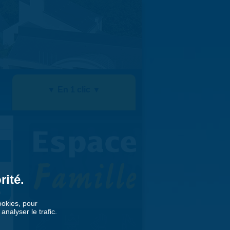
▼ En 1 clic ▼
rité.
»
cookies, pour
nalyser le trafic.