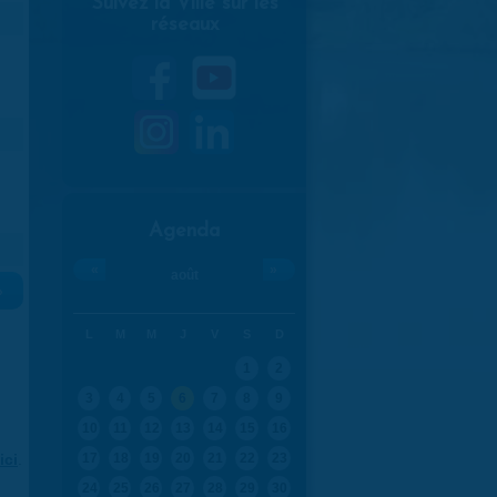
Suivez la Ville sur les
réseaux
Agenda
«
»
août
»
L
M
M
J
V
S
D
1
2
3
4
5
6
7
8
9
10
11
12
13
14
15
16
ici
.
17
18
19
20
21
22
23
24
25
26
27
28
29
30