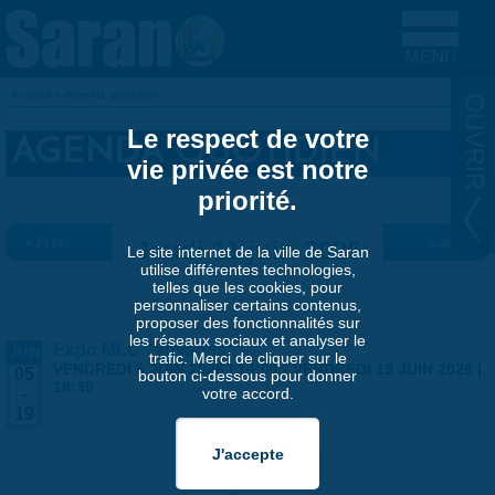
Aller au contenu principal
Accueil
»
Agenda quotidien
VOUS ÊTES ICI
Le respect de votre
AGENDA QUOTIDIEN
vie privée est notre
priorité.
« Préc.
Jeudi 11 juin 2026
Suiv. »
Le site internet de la ville de Saran
utilise différentes technologies,
telles que les cookies, pour
personnaliser certains contenus,
proposer des fonctionnalités sur
les réseaux sociaux et analyser le
Expo MLC "Voyages"
JUIN
trafic. Merci de cliquer sur le
VENDREDI 5 JUIN 2026 | 14:00
-
VENDREDI 19 JUIN 2026 |
05
bouton ci-dessous pour donner
18:30
votre accord.
-
19