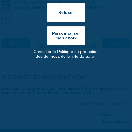
Portes ouvertes de l'École de danse
JUIN
LUNDI 8 JUIN 2026
-
VENDREDI 12 JUIN 2026
08
-
12
« Préc.
Jeudi 11 juin 2026
Suiv. »
Consulter la Politique de protection
des données de la ville de Saran
SOUMETTRE UN ÉVÉNEMENT
Associations, vous souhaitez nous faire part d'une manifestation ou
d'un événement ?
Remplissez le formulaire ici
.
Dernière mise à jour : 01 janvier 1970
Partager
Suivre @VilleSaran