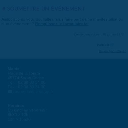
SOUMETTRE UN ÉVÉNEMENT
Associations, vous souhaitez nous faire part d'une manifestation ou
d'un événement ?
Remplissez le formulaire ici
.
Dernière mise à jour : 01 janvier 1970
Partager
Suivre @VilleSaran
Mairie
Place de la liberté
45774 Saran Cedex
Tél. : 02 38 80 34 00
Fax : 02 38 80 34 30
courrier@ville-saran.fr
Horaires
Du lundi au vendredi :
8h30 > 12h
13h > 16h30