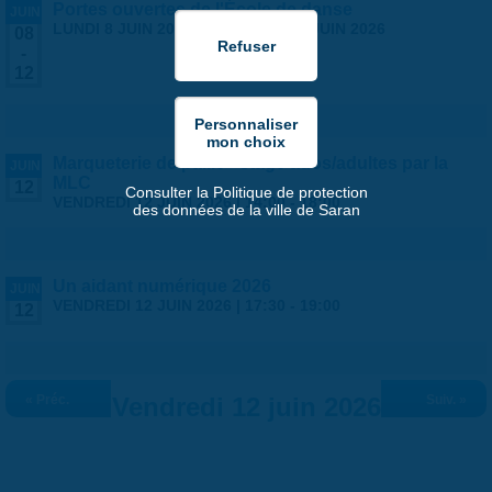
Portes ouvertes de l'École de danse
JUIN
LUNDI 8 JUIN 2026
-
VENDREDI 12 JUIN 2026
08
-
12
Marqueterie de paille - stage ados/adultes par la
JUIN
MLC
12
Consulter la Politique de protection
VENDREDI 12 JUIN 2026 |
14:00
-
18:00
des données de la ville de Saran
Un aidant numérique 2026
JUIN
VENDREDI 12 JUIN 2026 |
17:30
-
19:00
12
« Préc.
Vendredi 12 juin 2026
Suiv. »