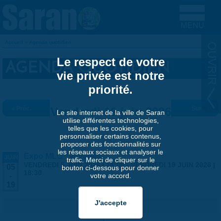
Aller au contenu principal
Accueil
»
Agenda quotidien
VOUS ÊTES ICI
Le respect de votre
AGENDA QUOTIDIEN
vie privée est notre
priorité.
« Préc.
Vendredi 12 juin 2026
Suiv. »
Le site internet de la ville de Saran
utilise différentes technologies,
telles que les cookies, pour
personnaliser certains contenus,
proposer des fonctionnalités sur
les réseaux sociaux et analyser le
Expo MLC "Voyages"
JUIN
trafic. Merci de cliquer sur le
VENDREDI 5 JUIN 2026 | 14:00
-
VENDREDI 19 JUIN 2026 |
05
bouton ci-dessous pour donner
18:30
votre accord.
-
19