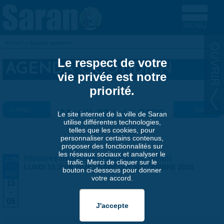
Aller au contenu principal
Accueil
»
Agenda quotidien
VOUS ÊTES ICI
Le respect de votre
AGENDA QUOTIDIEN
vie privée est notre
priorité.
« Préc.
Mardi 30 juin 2026
Suiv. »
Le site internet de la ville de Saran
utilise différentes technologies,
telles que les cookies, pour
personnaliser certains contenus,
proposer des fonctionnalités sur
les réseaux sociaux et analyser le
Histoires naturelles, stratégie du vivant
JUIN
trafic. Merci de cliquer sur le
-
LUNDI 15 JUIN 2026
-
SAMEDI 5 SEPTEMBRE 2026
bouton ci-dessous pour donner
SEP
votre accord.
15
-
05