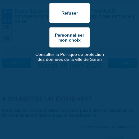
Expo "Le printemps des artistes" ANNULÉ
JUIN
-
VENDREDI 26 JUIN 2026 | 14:00
-
JEUDI 2 JUILLET 2026 |
JUIL
18:30
26
-
02
Consulter la Politique de protection
des données de la ville de Saran
« Préc.
Mardi 30 juin 2026
Suiv. »
SOUMETTRE UN ÉVÉNEMENT
Associations, vous souhaitez nous faire part d'une manifestation ou
d'un événement ?
Remplissez le formulaire ici
.
Dernière mise à jour : 01 janvier 1970
Partager