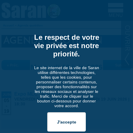
Aller au contenu principal
Accueil
»
Agenda quotidien
VOUS ÊTES ICI
Le respect de votre
AGENDA QUOTIDIEN
vie privée est notre
priorité.
« Préc.
Mercredi 10 juin 2026
Suiv. »
Le site internet de la ville de Saran
utilise différentes technologies,
telles que les cookies, pour
personnaliser certains contenus,
proposer des fonctionnalités sur
les réseaux sociaux et analyser le
Expo MLC "Voyages"
JUIN
trafic. Merci de cliquer sur le
VENDREDI 5 JUIN 2026 | 14:00
-
VENDREDI 19 JUIN 2026 |
05
bouton ci-dessous pour donner
18:30
votre accord.
-
19