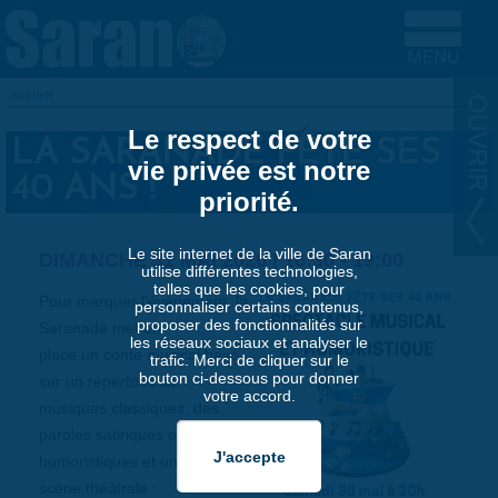
Aller au contenu principal
Accueil
VOUS ÊTES ICI
Le respect de votre
LA SARANADE FÊTE SES
vie privée est notre
40 ANS !
priorité.
Le site internet de la ville de Saran
DIMANCHE 31 MAI 2026 |
16:30
-
19:00
utilise différentes technologies,
telles que les cookies, pour
Pour marquer l’évènement, la
personnaliser certains contenus,
proposer des fonctionnalités sur
Saranade met en
les réseaux sociaux et analyser le
place un conte musical basé
trafic. Merci de cliquer sur le
bouton ci-dessous pour donner
sur un répertoire de
votre accord.
musiques classiques, des
paroles satiriques et
humoristiques et une mise en
scène théâtrale :