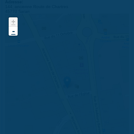
Adresse:
144, ancienne Route de Chartres
45770 Saran
+
-