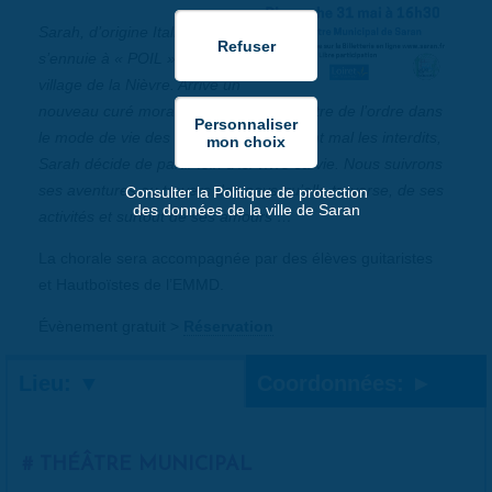
Sarah, d’origine Italienne,
s’ennuie à « POIL », petit
village de la Nièvre. Arrive un
nouveau curé moralisateur qui veut mettre de l’ordre dans
le mode de vie des villageois. Supportant mal les interdits,
Sarah décide de partir loin d’ici vivre sa vie. Nous suivrons
ses aventures au travers des pays qu’elle traverse, de ses
Consulter la Politique de protection
des données de la ville de Saran
activités et surtout de ses amours …
La chorale sera accompagnée par des élèves guitaristes
et Hautboïstes de l’EMMD.
Évènement gratuit >
Réservation
Lieu:
Coordonnées:
THÉÂTRE MUNICIPAL