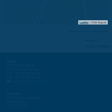
| OSM Mapnik
Leaflet
Dernière mise à jour : 03 avril 2026
Partager
Suivre @VilleSaran
Mairie
Place de la liberté
45774 Saran Cedex
Tél. : 02 38 80 34 00
Fax : 02 38 80 34 30
courrier@ville-saran.fr
Horaires
Du lundi au vendredi :
8h30 > 12h
13h > 16h30