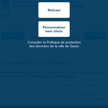
Portes ouvertes de l'École de danse
JUIN
LUNDI 8 JUIN 2026
-
VENDREDI 12 JUIN 2026
08
-
12
« Préc.
Jeudi 11 juin 2026
Suiv. »
Consulter la Politique de protection
des données de la ville de Saran
SOUMETTRE UN ÉVÉNEMENT
Associations, vous souhaitez nous faire part d'une manifestation ou
d'un événement ?
Remplissez le formulaire ici
.
Dernière mise à jour : 01 janvier 1970
Partager
Suivre @VilleSaran