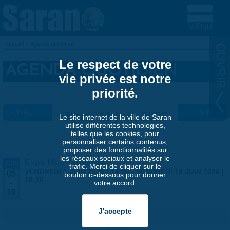
Aller au contenu principal
Accueil
»
Agenda quotidien
VOUS ÊTES ICI
Le respect de votre
AGENDA QUOTIDIEN
vie privée est notre
priorité.
« Préc.
Jeudi 11 juin 2026
Suiv. »
Le site internet de la ville de Saran
utilise différentes technologies,
telles que les cookies, pour
personnaliser certains contenus,
proposer des fonctionnalités sur
les réseaux sociaux et analyser le
Expo MLC "Voyages"
JUIN
trafic. Merci de cliquer sur le
VENDREDI 5 JUIN 2026 | 14:00
-
VENDREDI 19 JUIN 2026 |
05
bouton ci-dessous pour donner
18:30
votre accord.
-
19