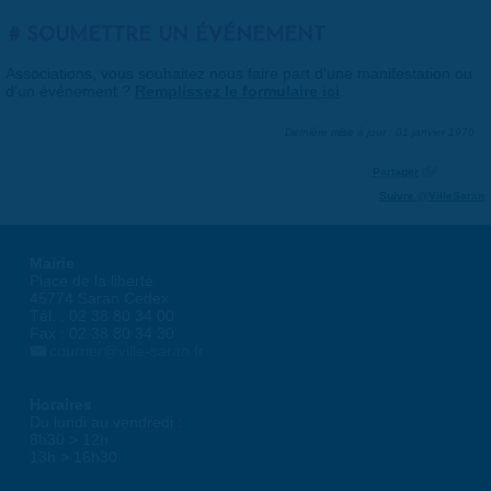
SOUMETTRE UN ÉVÉNEMENT
Associations, vous souhaitez nous faire part d'une manifestation ou
d'un événement ?
Remplissez le formulaire ici
.
Dernière mise à jour : 01 janvier 1970
Partager
Suivre @VilleSaran
Mairie
Place de la liberté
45774 Saran Cedex
Tél. : 02 38 80 34 00
Fax : 02 38 80 34 30
courrier@ville-saran.fr
Horaires
Du lundi au vendredi :
8h30 > 12h
13h > 16h30