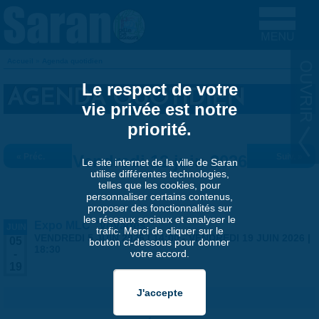
Aller au contenu principal
Accueil
»
Agenda quotidien
VOUS ÊTES ICI
Le respect de votre
AGENDA QUOTIDIEN
vie privée est notre
priorité.
« Préc.
Vendredi 12 juin 2026
Suiv. »
Le site internet de la ville de Saran
utilise différentes technologies,
telles que les cookies, pour
personnaliser certains contenus,
proposer des fonctionnalités sur
les réseaux sociaux et analyser le
Expo MLC "Voyages"
JUIN
trafic. Merci de cliquer sur le
VENDREDI 5 JUIN 2026 | 14:00
-
VENDREDI 19 JUIN 2026 |
05
bouton ci-dessous pour donner
18:30
votre accord.
-
19