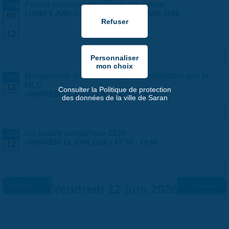
Portes ouvertes de l'École de danse
JUIN
LUNDI 8 JUIN 2026
-
VENDREDI 12 JUIN 2026
08
-
12
Marqueterie de paille - stage ados/adultes par la
JUIN
MLC
12
Consulter la Politique de protection
VENDREDI 12 JUIN 2026 |
14:00
-
18:00
des données de la ville de Saran
Un aidant numérique 2026
JUIN
VENDREDI 12 JUIN 2026 |
17:30
-
19:00
12
« Préc.
Vendredi 12 juin 2026
Suiv. »