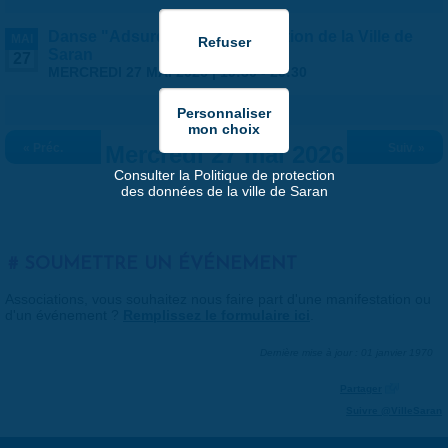
Danse "Adsurde" - Programmation de la Ville de
MAI
Saran
27
MERCREDI 27 MAI 2026 |
19:30
-
20:30
« Préc.
Mercredi 27 mai 2026
Suiv. »
Consulter la Politique de protection
des données de la ville de Saran
SOUMETTRE UN ÉVÉNEMENT
Associations, vous souhaitez nous faire part d'une manifestation ou
d'un événement ?
Remplissez le formulaire ici
.
Dernière mise à jour : 01 janvier 1970
Partager
Suivre @VilleSaran