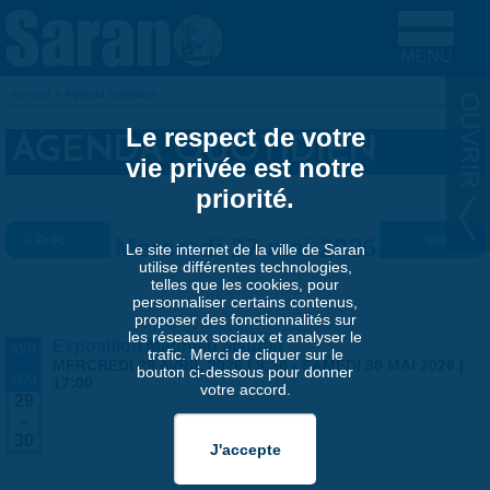
Aller au contenu principal
Accueil
»
Agenda quotidien
VOUS ÊTES ICI
Le respect de votre
AGENDA QUOTIDIEN
vie privée est notre
priorité.
« Préc.
Mercredi 27 mai 2026
Suiv. »
Le site internet de la ville de Saran
utilise différentes technologies,
telles que les cookies, pour
personnaliser certains contenus,
proposer des fonctionnalités sur
les réseaux sociaux et analyser le
Exposition Matthieu Maudet
AVR
trafic. Merci de cliquer sur le
-
MERCREDI 29 AVRIL 2026 | 9:30
-
SAMEDI 30 MAI 2026 |
bouton ci-dessous pour donner
MAI
17:00
votre accord.
29
-
30