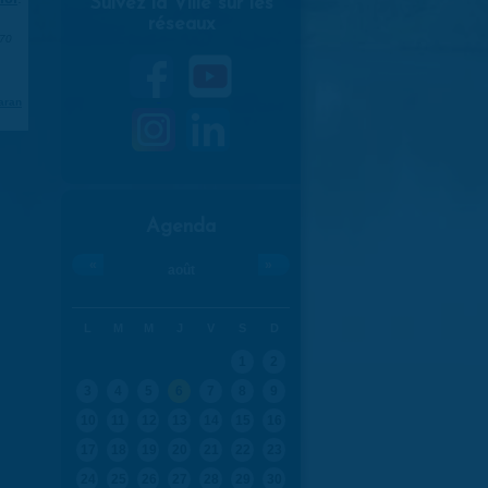
Suivez la Ville sur les
réseaux
970
aran
Agenda
«
»
août
L
M
M
J
V
S
D
1
2
3
4
5
6
7
8
9
10
11
12
13
14
15
16
17
18
19
20
21
22
23
24
25
26
27
28
29
30