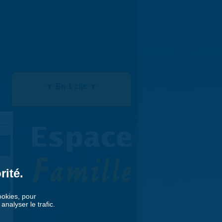
▼ En 1 clic ▼
rité.
»
cookies, pour
nalyser le trafic.