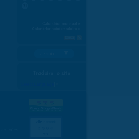
31
Calendrier mensuel ►
Calendrier hebdomadaire ►
Je suis:
Traduire le site
Select Language
▼
es données