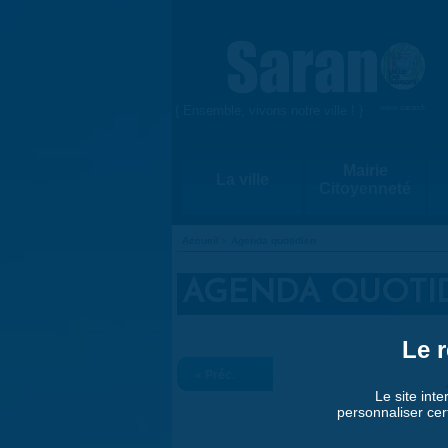
Aller au contenu principal
{ Ensemble, vivons notre ville ! }
www.saran.fr
Mairie
La ville
Citoyenneté
Accueil
»
Agenda quotidien
VOUS ÊTES ICI
AGENDA QUOTI
Le r
« Préc.
Le site inte
personnaliser cer