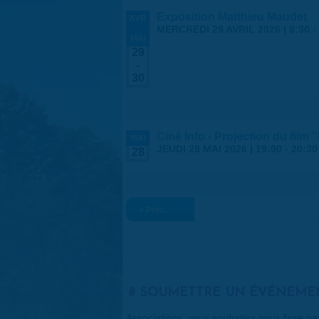
Exposition Matthieu Maudet
AVR
-
MERCREDI 29 AVRIL 2026 | 9:30
-
MAI
29
-
30
Ciné Info - Projection du film 
MAI
JEUDI 28 MAI 2026 |
19:00
-
20:30
28
« Préc.
SOUMETTRE UN ÉVÉNEME
Associations, vous souhaitez nous faire p