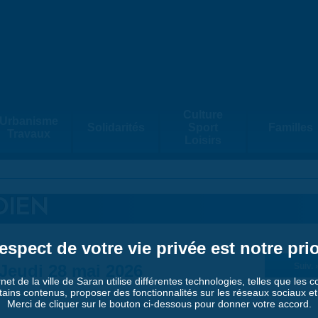
Culture
Urbanisme
Solidarités
Sport
Familles
Travaux
Loisirs
DIEN
espect de votre vie privée est notre prio
Jeudi 28 mai 2026
Suiv. 
rnet de la ville de Saran utilise différentes technologies, telles que les 
tains contenus, proposer des fonctionnalités sur les réseaux sociaux et a
Merci de cliquer sur le bouton ci-dessous pour donner votre accord.