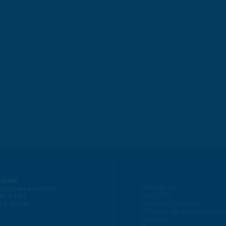
raires
Plan du site
lundi au vendredi :
Flux RSS
30 > 12h
Mentions Légales
h > 16h30
Politique de protection d
Contacts