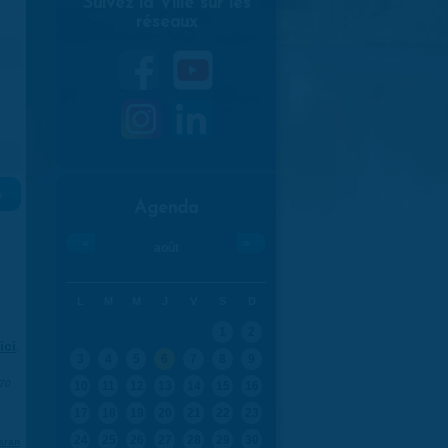
Suivez la Ville sur les
réseaux
»
Agenda
«
»
août
L
M
M
J
V
S
D
1
2
ici
.
3
4
5
6
7
8
9
970
10
11
12
13
14
15
16
17
18
19
20
21
22
23
24
25
26
27
28
29
30
aran