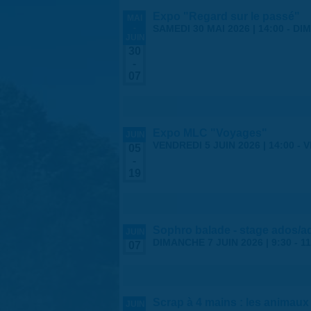
Expo "Regard sur le passé"
MAI
-
SAMEDI 30 MAI 2026 | 14:00
-
DIM
JUIN
30
-
07
Expo MLC "Voyages"
JUIN
VENDREDI 5 JUIN 2026 | 14:00
-
V
05
-
19
Sophro balade - stage ados/a
JUIN
DIMANCHE 7 JUIN 2026 |
9:30
-
11
07
Scrap à 4 mains : les animaux
JUIN