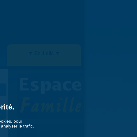
▼ En 1 clic ▼
rité.
»
cookies, pour
nalyser le trafic.