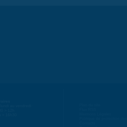
raires
Plan du site
lundi au vendredi :
Flux RSS
30 > 12h
Mentions Légales
h > 16h30
Politique de protection d
Contacts