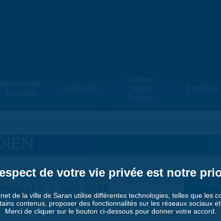
Culture
Urbanisme
Solidarités
Sport
Familles
Travaux
Loisirs
DIEN
espect de votre vie privée est notre prio
imanche 7 juin 2026
Suiv. 
rnet de la ville de Saran utilise différentes technologies, telles que les 
tains contenus, proposer des fonctionnalités sur les réseaux sociaux et a
Merci de cliquer sur le bouton ci-dessous pour donner votre accord.