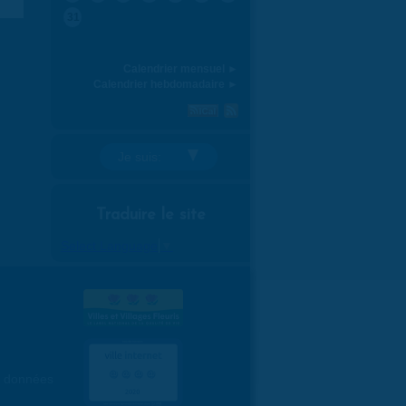
31
Calendrier mensuel ►
Calendrier hebdomadaire ►
Je suis:
Traduire le site
Select Language
▼
es données