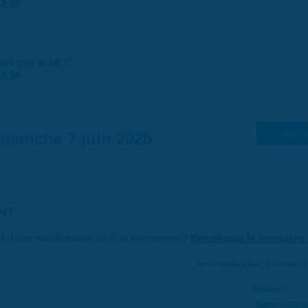
12:00
tes par la MLC
18:00
imanche 7 juin 2026
Suiv. 
NT
art d'une manifestation ou d'un événement ?
Remplissez le formulaire 
Dernière mise à jour : 01 janvier 1
Partager
Suivre @VilleS