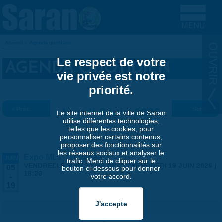
Aller au contenu principal
Accueil
»
Agenda quotidien
VOUS ÊTES ICI
Le respect de votre
AGENDA QUOTIDIEN
vie privée est notre
priorité.
« Préc.
Lundi 8 juin 2026
Suiv. »
Le site internet de la ville de Saran
utilise différentes technologies,
telles que les cookies, pour
personnaliser certains contenus,
proposer des fonctionnalités sur
les réseaux sociaux et analyser le
Expo MLC "Voyages"
JUIN
trafic. Merci de cliquer sur le
VENDREDI 5 JUIN 2026 | 14:00
-
VENDREDI 19 JUIN 2026 |
05
bouton ci-dessous pour donner
18:30
votre accord.
-
19