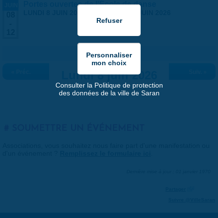
Portes ouvertes de l'École de danse
JUIN
LUNDI 8 JUIN 2026
-
VENDREDI 12 JUIN 2026
08
-
12
« Préc.
Lundi 8 juin 2026
Suiv. »
Consulter la Politique de protection
des données de la ville de Saran
SOUMETTRE UN ÉVÉNEMENT
Associations, vous souhaitez nous faire part d'une manifestation ou
d'un événement ?
Remplissez le formulaire ici
.
Dernière mise à jour : 01 janvier 1970
Partager
Suivre @VilleSaran