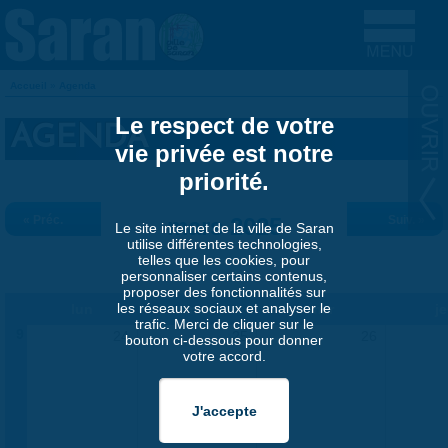
Aller au contenu principal
Accueil
»
Agenda
VOUS ÊTES ICI
Le respect de votre
AGENDA
vie privée est notre
priorité.
« Préc.
mars 2025
Suiv. »
Le site internet de la ville de Saran
utilise différentes technologies,
telles que les cookies, pour
personnaliser certains contenus,
proposer des fonctionnalités sur
les réseaux sociaux et analyser le
lun
mar
mer
j
trafic. Merci de cliquer sur le
9
24
25
26
bouton ci-dessous pour donner
votre accord.