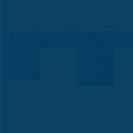
12
17
18
19
«
"Remettre la femme au cœur de la vie" - Aude de Keukelaer
Arts et Sciences : elles ont changé nos vies - Festiv'elles 20
Stage Créatif
Embarquement
Scrapbooking
vers... les
- MLC
mercredis dans
les quartiers
Stage Créatif
[Chiperie]
Pastels - MLC
Faites vos jeux !