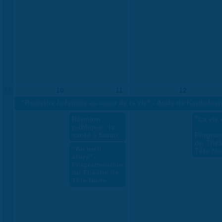
11
10
11
12
«
"Remettre la femme au cœur de la vie" - Aude de Keukelaer
Réunion
"La vie 
publique : la
-
santé à Saran
Progra
du Théâ
"An irish
Tête No
story" -
Programmation
du Théâtre de
Tête Noire