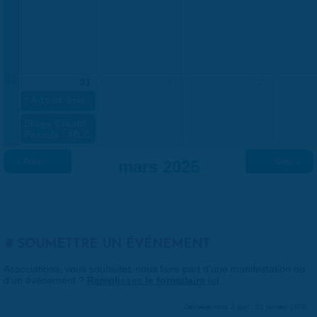
14
31
1
2
«
Arts et Sciences : elles ont changé nos vies - Festiv'elles 
»
Stage Créatif
Pastels - MLC
« Préc.
mars 2025
Suiv. »
SOUMETTRE UN ÉVÉNEMENT
Associations, vous souhaitez nous faire part d'une manifestation ou
d'un événement ?
Remplissez le formulaire ici
.
Dernière mise à jour : 01 janvier 1970