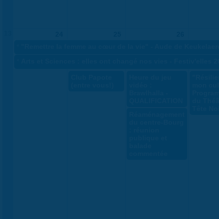
13
24
25
26
«
"Remettre la femme au cœur de la vie" - Aude de Keukelaer
«
Arts et Sciences : elles ont changé nos vies - Festiv'elles 
Club Papote
Heure du jeu
"Résili
(entre vous!)
vidéo :
mon cul
Brawlhalla -
Progra
QUALIFICATION
du Théâ
Tête No
Réaménagement
du centre-Bourg
: réunion
publique et
balade
commentée