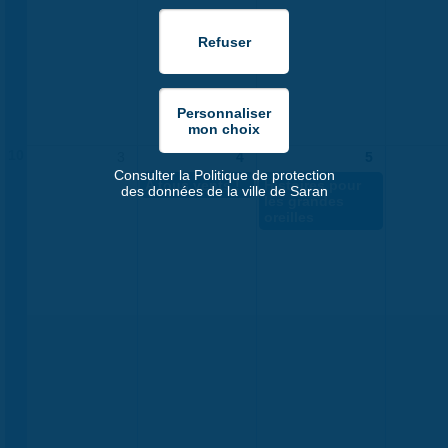
10
3
4
5
Consulter la Politique de protection
A tous vents !
Histoires pour
des données de la ville de Saran
les grandes
oreilles