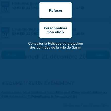
Histoires pour les petites oreilles
DÉC
SAMEDI 21 DÉCEMBRE 2024 |
10:00
-
11:30
21
L'harmonie Fleury-Saran fête Noël
DÉC
SAMEDI 21 DÉCEMBRE 2024 |
16:00
-
18:30
21
Consulter la Politique de protection
des données de la ville de Saran
« Préc.
Samedi 21 décembre 2024
Suiv. »
SOUMETTRE UN ÉVÉNEMENT
Associations, vous souhaitez nous faire part d'une manifestation ou
d'un événement ?
Remplissez le formulaire ici
.
Dernière mise à jour : 01 janvier 1970