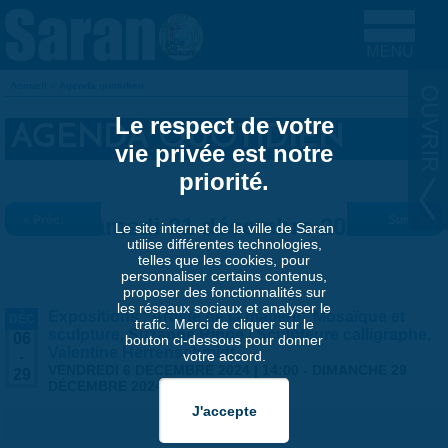
Aller au contenu principal
Accueil
»
Agenda quotidien
VOUS ÊTES ICI
Le respect de votre
AGENDA QUOTIDIEN
vie privée est notre
priorité.
« Préc.
Samedi 21 décembre 2024
Suiv. »
Le site internet de la ville de Saran
utilise différentes technologies,
telles que les cookies, pour
personnaliser certains contenus,
proposer des fonctionnalités sur
les réseaux sociaux et analyser le
Expositions "Artiste de la matière" Mosaïque et
DÉC
trafic. Merci de cliquer sur le
sculpture, Suzanne Rippe / Sculpteure calligraphe,
06
bouton ci-dessous pour donner
Valentine Herrenschmidt
votre accord.
-
VENDREDI 6 DÉCEMBRE 2024 | 14:00
-
DIMANCHE 29
29
DÉCEMBRE 2024 | 17:30