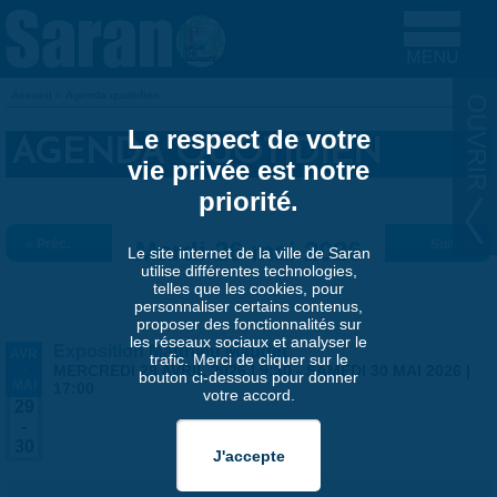
Aller au contenu principal
Accueil
»
Agenda quotidien
VOUS ÊTES ICI
Le respect de votre
AGENDA QUOTIDIEN
vie privée est notre
priorité.
« Préc.
Mardi 26 mai 2026
Suiv. »
Le site internet de la ville de Saran
utilise différentes technologies,
telles que les cookies, pour
personnaliser certains contenus,
proposer des fonctionnalités sur
les réseaux sociaux et analyser le
Exposition Matthieu Maudet
AVR
trafic. Merci de cliquer sur le
-
MERCREDI 29 AVRIL 2026 | 9:30
-
SAMEDI 30 MAI 2026 |
bouton ci-dessous pour donner
MAI
17:00
votre accord.
29
-
30