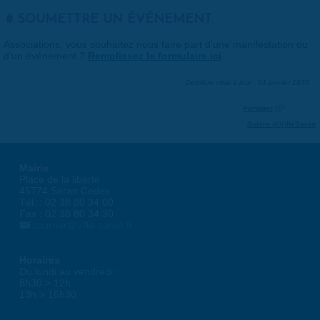
SOUMETTRE UN ÉVÉNEMENT
Associations, vous souhaitez nous faire part d'une manifestation ou
d'un événement ?
Remplissez le formulaire ici
.
Dernière mise à jour : 01 janvier 1970
Partager
Suivre @VilleSaran
Mairie
Place de la liberté
45774 Saran Cedex
Tél. : 02 38 80 34 00
Fax : 02 38 80 34 30
courrier@ville-saran.fr
Horaires
Du lundi au vendredi :
8h30 > 12h
13h > 16h30