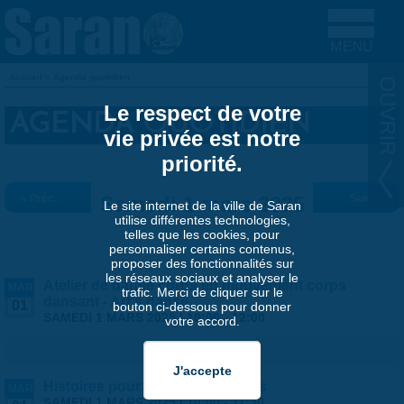
Aller au contenu principal
Accueil
»
Agenda quotidien
VOUS ÊTES ICI
Le respect de votre
AGENDA QUOTIDIEN
vie privée est notre
priorité.
« Préc.
Samedi 1 mars 2025
Suiv. »
Le site internet de la ville de Saran
utilise différentes technologies,
telles que les cookies, pour
personnaliser certains contenus,
proposer des fonctionnalités sur
les réseaux sociaux et analyser le
Atelier de danse corps en mouvement corps
MAR
trafic. Merci de cliquer sur le
dansant - Art's danse
01
bouton ci-dessous pour donner
SAMEDI 1 MARS 2025 |
10:00
-
12:00
votre accord.
Histoires pour les petites oreilles
MAR
SAMEDI 1 MARS 2025 |
10:00
-
11:30