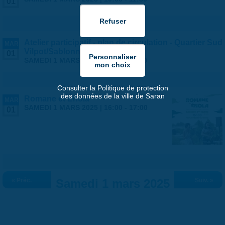
01
Atelier participatif - plan de circulation - Quartier Sud
MAR
Vilpot/Sablonnières
01
SAMEDI 1 MARS 2025 |
10:00
-
11:30
Consulter la Politique de protection
des données de la ville de Saran
Romane et Énola
MAR
SAMEDI 1 MARS 2025 |
16:00
-
17:00
01
« Préc.
Samedi 1 mars 2025
Suiv. »