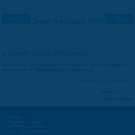
« Préc.
Jeudi 9 octobre 2025
Suiv. »
SOUMETTRE UN ÉVÉNEMENT
Associations, vous souhaitez nous faire part d'une manifestation ou
d'un événement ?
Remplissez le formulaire ici
.
Dernière mise à jour : 01 janvier 1970
Partager
Suivre @VilleSaran
Mairie
Place de la liberté
45774 Saran Cedex
Tél. : 02 38 80 34 00