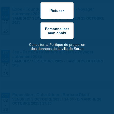
Expo - Tour du monde en famille - Voyager
SEP
-
autrement 2025
OCT
SAMEDI 27 SEPTEMBRE 2025
-
SAMEDI 25 OCTOBRE
27
2025
-
25
Consulter la Politique de protection
des données de la ville de Saran
Jeu - Partez à l'aventure à Saran - Voyager
SEP
-
autrement 2025
OCT
SAMEDI 27 SEPTEMBRE 2025
-
SAMEDI 25 OCTOBRE
27
2025
-
25
Exposition - Cuba & Iran - Barbara Piatti
OCT
VENDREDI 3 OCTOBRE 2025 | 14:00
-
DIMANCHE 26
03
OCTOBRE 2025 | 17:30
-
26