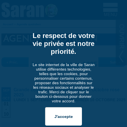
Aller au contenu principal
Accueil
»
Agenda quotidien
VOUS ÊTES ICI
Le respect de votre
AGENDA QUOTIDIEN
vie privée est notre
priorité.
« Préc.
Jeudi 9 octobre 2025
Suiv. »
Le site internet de la ville de Saran
utilise différentes technologies,
telles que les cookies, pour
personnaliser certains contenus,
proposer des fonctionnalités sur
les réseaux sociaux et analyser le
Grande collecte de soutiens-gorge - Octobre rose
SEP
trafic. Merci de cliquer sur le
-
2025
bouton ci-dessous pour donner
OCT
LUNDI 1 SEPTEMBRE 2025
-
VENDREDI 10 OCTOBRE 2025
votre accord.
01
-
10