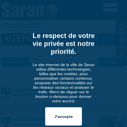
Aller au contenu principal
Accueil
»
Agenda quotidien
VOUS ÊTES ICI
Le respect de votre
AGENDA QUOTIDIEN
vie privée est notre
priorité.
« Préc.
Mercredi 25 février 2026
Suiv. »
Le site internet de la ville de Saran
utilise différentes technologies,
telles que les cookies, pour
personnaliser certains contenus,
proposer des fonctionnalités sur
les réseaux sociaux et analyser le
Histoires pour les petites oreilles
FÉV
trafic. Merci de cliquer sur le
MERCREDI 25 FÉVRIER 2026 |
10:00
-
11:30
25
bouton ci-dessous pour donner
votre accord.
création numérique : animaux
FÉV
fantastique et mondes imaginaires
25