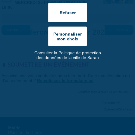
MERCREDI 25 FÉVRIER 2026 |
15:00
-
16:00
« Préc.
Mercredi 25 février 2026
Suiv. »
Consulter la Politique de protection
des données de la ville de Saran
SOUMETTRE UN ÉVÉNEMENT
Associations, vous souhaitez nous faire part d'une manifestation ou
d'un événement ?
Remplissez le formulaire ici
.
Dernière mise à jour : 01 janvier 1970
Partager
Suivre @VilleSaran
Mairie
Place de la liberté