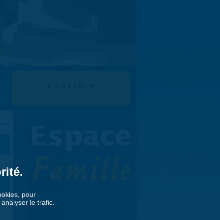
▼ En 1 clic ▼
rité.
»
cookies, pour
nalyser le trafic.