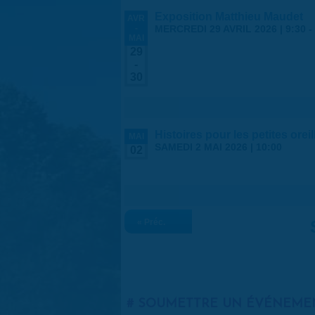
Exposition Matthieu Maudet
AVR
-
MERCREDI 29 AVRIL 2026 | 9:30
-
MAI
29
-
30
Histoires pour les petites orei
MAI
SAMEDI 2 MAI 2026 | 10:00
02
« Préc.
SOUMETTRE UN ÉVÉNEME