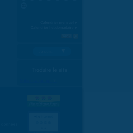
31
Calendrier mensuel ►
Calendrier hebdomadaire ►
Je suis:
Traduire le site
Select Language
▼
es données