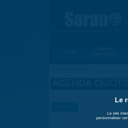
Aller au contenu principal
{ Ensemble, vivons notre ville ! }
www.saran.fr
Mairie
La ville
Citoyenneté
Accueil
»
Agenda quotidien
VOUS ÊTES ICI
AGENDA QUOTI
Le r
« Préc.
Le site inte
personnaliser cer