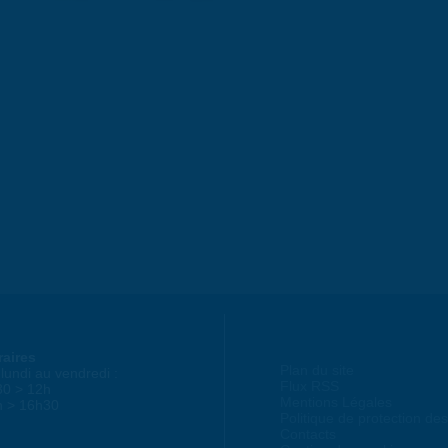
raires
Plan du site
lundi au vendredi :
Flux RSS
30 > 12h
Mentions Légales
h > 16h30
Politique de protection d
Contacts