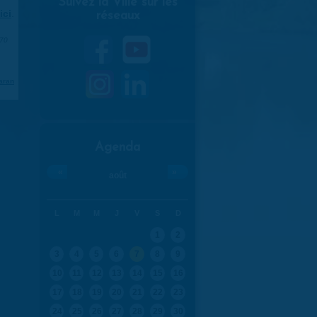
Suivez la Ville sur les
ici
.
réseaux
970
aran
Agenda
«
»
août
L
M
M
J
V
S
D
1
2
3
4
5
6
7
8
9
10
11
12
13
14
15
16
17
18
19
20
21
22
23
24
25
26
27
28
29
30