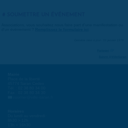
SOUMETTRE UN ÉVÉNEMENT
Associations, vous souhaitez nous faire part d'une manifestation ou
d'un événement ?
Remplissez le formulaire ici
.
Dernière mise à jour : 01 janvier 1970
Partager
Suivre @VilleSaran
Mairie
Place de la liberté
45774 Saran Cedex
Tél. : 02 38 80 34 00
Fax : 02 38 80 34 30
courrier@ville-saran.fr
Horaires
Du lundi au vendredi :
8h30 > 12h
13h > 16h30