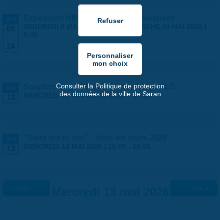
Exposition NINGYO Poupées japonaises
MAI
VENDREDI 8 MAI 2026 | 9:00
-
DIMANCHE 24 MAI 2026 |
08
9:00
-
24
Consulter la Politique de protection
Scapbooking - Stages ados/adultes MLC
MAI
des données de la ville de Saran
MERCREDI 13 MAI 2026 |
13:30
-
16:30
13
"Sans toit ni moi" - Hors les murs 2026
MAI
MERCREDI 13 MAI 2026 |
15:00
-
16:00
13
« Préc.
Mercredi 13 mai 2026
Suiv. »