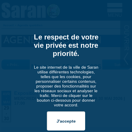
Aller au contenu principal
Accueil
»
Agenda quotidien
VOUS ÊTES ICI
Le respect de votre
AGENDA QUOTIDIEN
vie privée est notre
priorité.
« Préc.
Mercredi 13 mai 2026
Suiv. »
Le site internet de la ville de Saran
utilise différentes technologies,
telles que les cookies, pour
personnaliser certains contenus,
proposer des fonctionnalités sur
les réseaux sociaux et analyser le
Exposition Matthieu Maudet
AVR
trafic. Merci de cliquer sur le
-
MERCREDI 29 AVRIL 2026 | 9:30
-
SAMEDI 30 MAI 2026 |
bouton ci-dessous pour donner
MAI
17:00
votre accord.
29
-
30