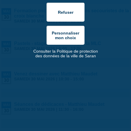
Formation psc1 - proposée par les secouristes de la
MAI
croix blanche
30
SAMEDI 30 MAI 2026 |
8:00
-
19:00
Pastels - stage ados/adultes par la MLC
MAI
SAMEDI 30 MAI 2026 |
9:00
-
13:00
30
Consulter la Politique de protection
des données de la ville de Saran
Venez dessiner avec Matthieu Maudet
MAI
SAMEDI 30 MAI 2026 |
10:30
-
15:00
30
Séances de dédicaces - Matthieu Maudet
MAI
SAMEDI 30 MAI 2026 |
11:30
-
16:00
30