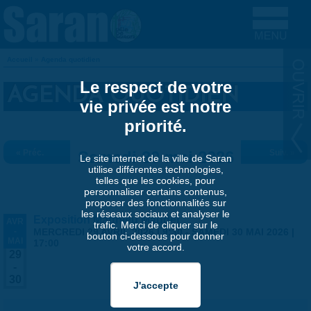
Aller au contenu principal
Accueil
»
Agenda quotidien
VOUS ÊTES ICI
Le respect de votre
AGENDA QUOTIDIEN
vie privée est notre
priorité.
« Préc.
Samedi 30 mai 2026
Suiv. »
Le site internet de la ville de Saran
utilise différentes technologies,
telles que les cookies, pour
personnaliser certains contenus,
proposer des fonctionnalités sur
les réseaux sociaux et analyser le
Exposition Matthieu Maudet
AVR
trafic. Merci de cliquer sur le
-
MERCREDI 29 AVRIL 2026 | 9:30
-
SAMEDI 30 MAI 2026 |
bouton ci-dessous pour donner
MAI
17:00
votre accord.
29
-
30