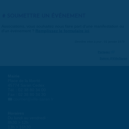
SOUMETTRE UN ÉVÉNEMENT
Associations, vous souhaitez nous faire part d'une manifestation ou
d'un événement ?
Remplissez le formulaire ici
.
Dernière mise à jour : 01 janvier 1970
Partager
Suivre @VilleSaran
Mairie
Place de la liberté
45774 Saran Cedex
Tél. : 02 38 80 34 00
Fax : 02 38 80 34 30
courrier@ville-saran.fr
Horaires
Du lundi au vendredi :
8h30 > 12h
13h > 16h30