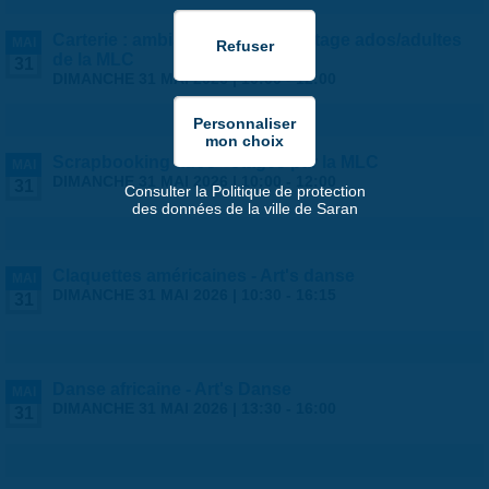
Carterie : ambiance estivale ! - stage ados/adultes
MAI
de la MLC
31
DIMANCHE 31 MAI 2026 |
10:00
-
12:00
Scrapbooking ados - stages par la MLC
MAI
DIMANCHE 31 MAI 2026 |
10:00
-
12:00
31
Consulter la Politique de protection
des données de la ville de Saran
Claquettes américaines - Art's danse
MAI
DIMANCHE 31 MAI 2026 |
10:30
-
16:15
31
Danse africaine - Art's Danse
MAI
DIMANCHE 31 MAI 2026 |
13:30
-
16:00
31