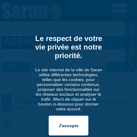
Aller au contenu principal
Accueil
»
Agenda quotidien
VOUS ÊTES ICI
Le respect de votre
AGENDA QUOTIDIEN
vie privée est notre
priorité.
« Préc.
Dimanche 31 mai 2026
Suiv. »
Le site internet de la ville de Saran
utilise différentes technologies,
telles que les cookies, pour
personnaliser certains contenus,
proposer des fonctionnalités sur
les réseaux sociaux et analyser le
Expo "Regard sur le passé"
MAI
trafic. Merci de cliquer sur le
-
SAMEDI 30 MAI 2026 | 14:00
-
DIMANCHE 7 JUIN 2026 |
bouton ci-dessous pour donner
JUIN
17:30
votre accord.
30
-
07