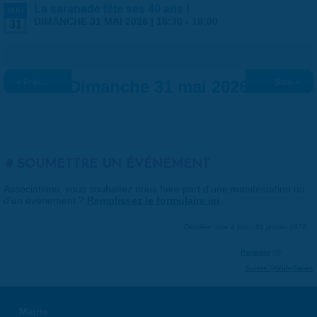
La saranade fête ses 40 ans !
MAI
DIMANCHE 31 MAI 2026 |
16:30
-
19:00
31
« Préc.
Dimanche 31 mai 2026
Suiv. »
SOUMETTRE UN ÉVÉNEMENT
Associations, vous souhaitez nous faire part d'une manifestation ou
d'un événement ?
Remplissez le formulaire ici
.
Dernière mise à jour : 01 janvier 1970
Partager
Suivre @VilleSaran
Mairie