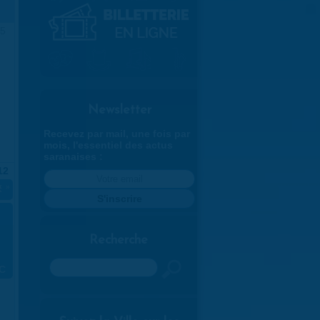
5
Newsletter
Recevez par mail, une fois par
mois, l'essentiel des actus
saranaises :
12
 Sculptures
»
Recherche
Rechercher
LC