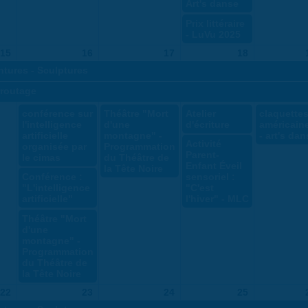
Art's danse
Prix littéraire
- LuVu 2025
15
16
17
18
ntures - Sculptures
rroutage
conférence sur
Théâtre "Mort
Atelier
claquette
l'intelligence
d'une
d'écriture
américain
artificielle
montagne" -
- art's da
Activité
organisée par
Programmation
Parent-
le cimas
du Théâtre de
Enfant Éveil
la Tête Noire
Conférence :
sensoriel :
"L'intelligence
"C'est
artificielle"
l'hiver" - MLC
Théâtre "Mort
d'une
montagne" -
Programmation
du Théâtre de
la Tête Noire
22
23
24
25