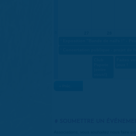
5
27
28
«
Exposition "Bande de naïfs !" - Pei
«
Concertation publique - projet de 
Club
Faites vo
Papote
jeux !
(entre
vous!)
« Préc.
SOUMETTRE UN ÉVÉNEME
Associations, vous souhaitez nous faire p