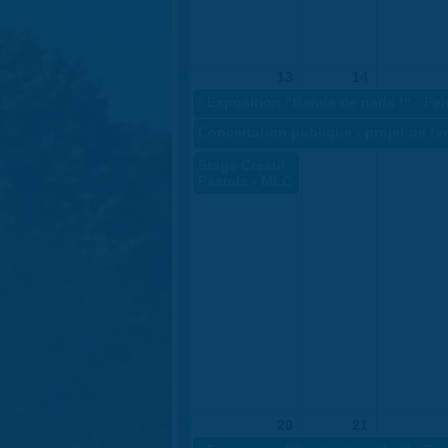
3
13
14
«
Exposition "Bande de naïfs !" - Pei
Concertation publique - projet de fe
Stage Créatif
Pastels - MLC
4
20
21
«