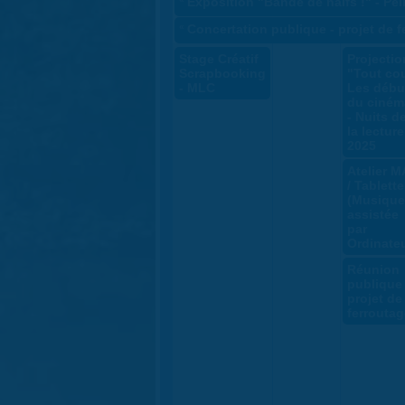
Exposition "Bande de naïfs !" - Pei
«
Concertation publique - projet de 
Stage Créatif
Projectio
Scrapbooking
"Tout cou
- MLC
Les débu
du ciném
- Nuits d
la lecture
2025
Atelier 
/ Tablette
(Musique
assistée
par
Ordinateu
Réunion
publique 
projet de
ferroutag