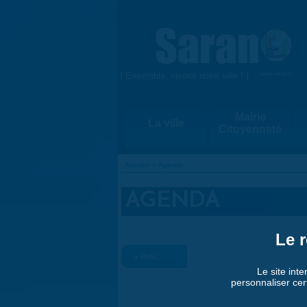
Aller au contenu principal
{ Ensemble, vivons notre ville ! }
www.saran.fr
Mairie
La ville
Citoyenneté
Accueil
»
Agenda
VOUS ÊTES ICI
AGENDA
Le r
« Préc.
Le site inte
personnaliser cer