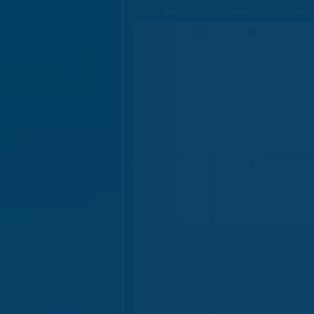
lun
mar
mer
1
30
31
2
6
7