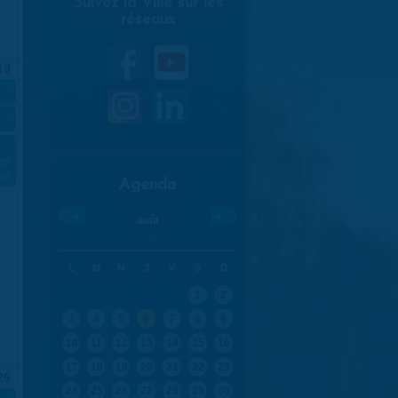
Suivez la Ville sur les
réseaux
19
»
»
s
es
nse
Agenda
«
»
août
L
M
M
J
V
S
D
1
2
3
4
5
6
7
8
9
10
11
12
13
14
15
16
17
18
19
20
21
22
23
26
24
25
26
27
28
29
30
»