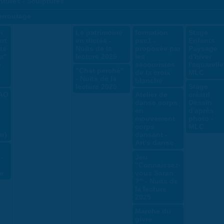
ntures - Sculptures
ferroutage
n
Le patrimoine
formation
Stage
rt
en dictée -
psc1 -
Enfants
ts
Nuits de la
proposée par
Paysage
a"
lecture 2025
les
d'hiver
e
secouristes
l'aquarelle
"Chat perché"
de la croix
MLC
- Nuits de la
blanche
lecture 2025
Stage
MAO
Atelier de
créatif
danse corps
Dessin
en
d'après
mouvement
photo -
corps
MLC
r)
dansant -
Art's danse
-
Jeu
"Connaissez-
e
vous Saran
?" - Nuits de
la lecture
2025
Marche du
givre