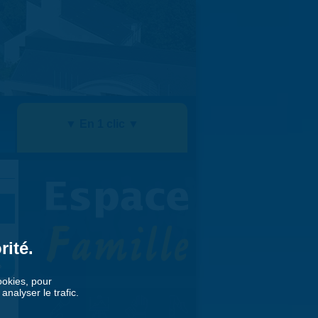
▼ En 1 clic ▼
rité.
»
cookies, pour
nalyser le trafic.