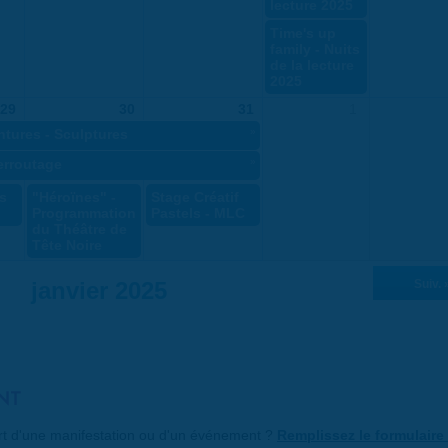
lecture 2025
Time's up
family - Nuits
de la lecture
2025
29
30
31
1
ntures - Sculptures
»
ferroutage
»
s
"Héroïnes" -
Stage Créatif
Programmation
Pastels - MLC
du Théâtre de
Tête Noire
janvier 2025
Suiv. 
NT
art d'une manifestation ou d'un événement ?
Remplissez le formulaire 