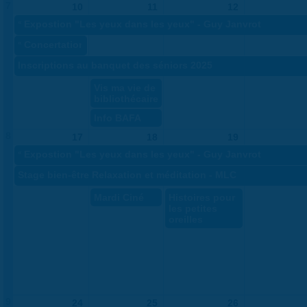
7
10
11
12
«
Expostion "Les yeux dans les yeux" - Guy Janvrot
«
Concertation publique - projet de ferroutage
Inscriptions au banquet des séniors 2025
Vis ma vie de
bibliothécaire
Info BAFA
8
17
18
19
«
Expostion "Les yeux dans les yeux" - Guy Janvrot
Stage bien-être Relaxation et méditation - MLC
Mardi Ciné
Histoires pour
les petites
oreilles
9
24
25
26