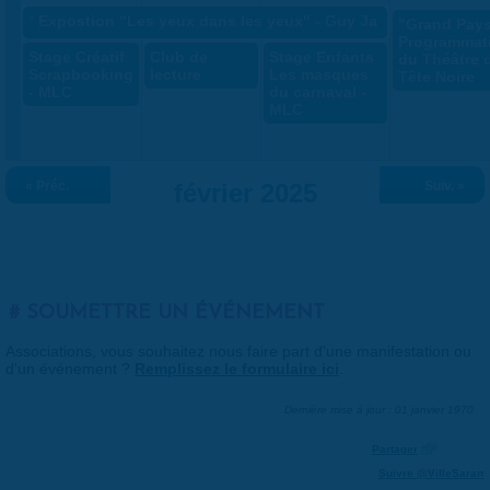
«
Expostion "Les yeux dans les yeux" - Guy Janvrot
"Grand Pays
Programmat
Stage Créatif
Club de
Stage Enfants
du Théâtre 
Scrapbooking
lecture
Les masques
Tête Noire
- MLC
du carnaval -
MLC
« Préc.
février 2025
Suiv. »
SOUMETTRE UN ÉVÉNEMENT
Associations, vous souhaitez nous faire part d'une manifestation ou
d'un événement ?
Remplissez le formulaire ici
.
Dernière mise à jour : 01 janvier 1970
Partager
Suivre @VilleSaran