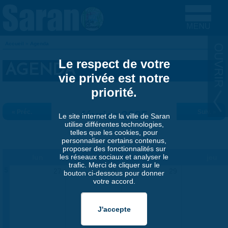
Aller au contenu principal
Accueil
»
Agenda
VOUS ÊTES ICI
Le respect de votre
AGENDA
vie privée est notre
priorité.
« Préc.
février 2025
Suiv. »
Le site internet de la ville de Saran
utilise différentes technologies,
telles que les cookies, pour
personnaliser certains contenus,
proposer des fonctionnalités sur
les réseaux sociaux et analyser le
lun
mar
mer
jeu
trafic. Merci de cliquer sur le
5
27
28
29
bouton ci-dessous pour donner
votre accord.