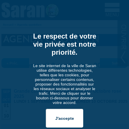
Aller au contenu principal
Accueil
»
Agenda quotidien
VOUS ÊTES ICI
Le respect de votre
AGENDA QUOTIDIEN
vie privée est notre
priorité.
« Préc.
Mercredi 3 septembre 2025
Suiv. »
Le site internet de la ville de Saran
utilise différentes technologies,
telles que les cookies, pour
personnaliser certains contenus,
proposer des fonctionnalités sur
les réseaux sociaux et analyser le
Grande collecte de soutiens-gorge - Octobre rose
SEP
trafic. Merci de cliquer sur le
-
2025
bouton ci-dessous pour donner
OCT
LUNDI 1 SEPTEMBRE 2025
-
VENDREDI 10 OCTOBRE 2025
votre accord.
01
-
10