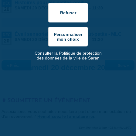
Histoires pour les petites oreilles
DÉC
SAMEDI 20 DÉCEMBRE 2025 |
10:00
-
11:30
20
Éveil sensoriel et musical des tout-petits - MLC
DÉC
SAMEDI 20 DÉCEMBRE 2025 |
10:30
-
11:30
20
Consulter la Politique de protection
des données de la ville de Saran
« Préc.
Samedi 20 décembre 2025
Suiv. »
SOUMETTRE UN ÉVÉNEMENT
Associations, vous souhaitez nous faire part d'une manifestation ou
d'un événement ?
Remplissez le formulaire ici
.
Dernière mise à jour : 01 janvier 1970