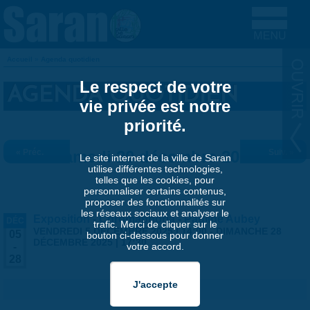
Aller au contenu principal
Accueil
»
Agenda quotidien
VOUS ÊTES ICI
Le respect de votre
AGENDA QUOTIDIEN
vie privée est notre
priorité.
« Préc.
Samedi 20 décembre 2025
Suiv. »
Le site internet de la ville de Saran
utilise différentes technologies,
telles que les cookies, pour
personnaliser certains contenus,
proposer des fonctionnalités sur
les réseaux sociaux et analyser le
Exposition - Chromaphoria - Pauline Aubey
DÉC
trafic. Merci de cliquer sur le
VENDREDI 5 DÉCEMBRE 2025 | 14:00
-
DIMANCHE 28
05
bouton ci-dessous pour donner
DÉCEMBRE 2025 | 17:30
votre accord.
-
28