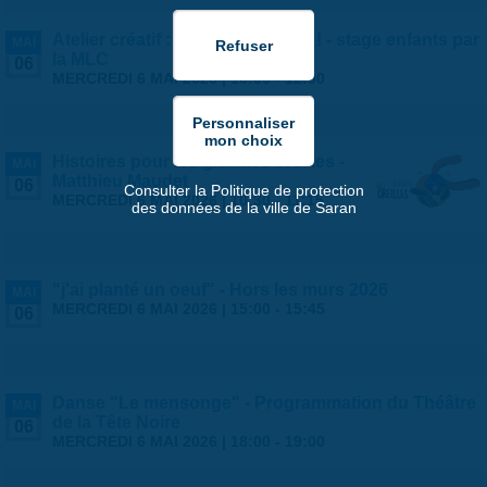
Atelier créatif : vive les voyages ! - stage enfants par
MAI
la MLC
06
MERCREDI 6 MAI 2026 |
10:00
-
12:00
Histoires pour les grandes oreilles -
MAI
Matthieu Maudet
06
Consulter la Politique de protection
MERCREDI 6 MAI 2026 |
10:30
-
11:15
des données de la ville de Saran
"j'ai planté un oeuf" - Hors les murs 2026
MAI
MERCREDI 6 MAI 2026 |
15:00
-
15:45
06
Danse "Le mensonge" - Programmation du Théâtre
MAI
de la Tête Noire
06
MERCREDI 6 MAI 2026 |
18:00
-
19:00