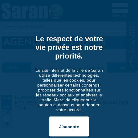
Aller au contenu principal
Accueil
»
Agenda quotidien
VOUS ÊTES ICI
Le respect de votre
AGENDA QUOTIDIEN
vie privée est notre
priorité.
« Préc.
Mercredi 6 mai 2026
Suiv. »
Le site internet de la ville de Saran
utilise différentes technologies,
telles que les cookies, pour
personnaliser certains contenus,
proposer des fonctionnalités sur
les réseaux sociaux et analyser le
Exposition Matthieu Maudet
AVR
trafic. Merci de cliquer sur le
-
MERCREDI 29 AVRIL 2026 | 9:30
-
SAMEDI 30 MAI 2026 |
bouton ci-dessous pour donner
MAI
17:00
votre accord.
29
-
30