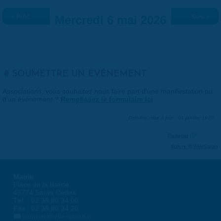
« Préc.
Mercredi 6 mai 2026
Suiv. »
SOUMETTRE UN ÉVÉNEMENT
Associations, vous souhaitez nous faire part d'une manifestation ou
d'un événement ?
Remplissez le formulaire ici
.
Dernière mise à jour : 01 janvier 1970
Partager
Suivre @VilleSaran
Mairie
Place de la liberté
45774 Saran Cedex
Tél. : 02 38 80 34 00
Fax : 02 38 80 34 30
courrier@ville-saran.fr