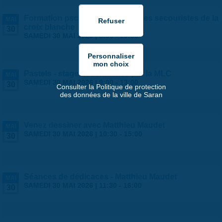
Formation psc1 - proposée par les secouristes de la
MAI
croix blanche
30
SAMEDI 30 MAI 2026 |
8:00
-
19:00
Pastels - stage ados/adultes par la MLC
MAI
SAMEDI 30 MAI 2026 |
9:00
-
13:00
30
Consulter la Politique de protection
des données de la ville de Saran
Venez dessiner avec Matthieu Maudet
MAI
SAMEDI 30 MAI 2026 |
10:30
-
15:00
30
Séances de dédicaces - Matthieu Maudet
MAI
SAMEDI 30 MAI 2026 |
11:30
-
16:00
30