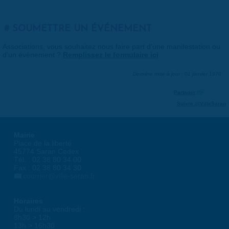
SOUMETTRE UN ÉVÉNEMENT
Associations, vous souhaitez nous faire part d'une manifestation ou
d'un événement ?
Remplissez le formulaire ici
.
Dernière mise à jour : 01 janvier 1970
Partager
Suivre @VilleSaran
Mairie
Place de la liberté
45774 Saran Cedex
Tél. : 02 38 80 34 00
Fax : 02 38 80 34 30
courrier@ville-saran.fr
Horaires
Du lundi au vendredi :
8h30 > 12h
13h > 16h30