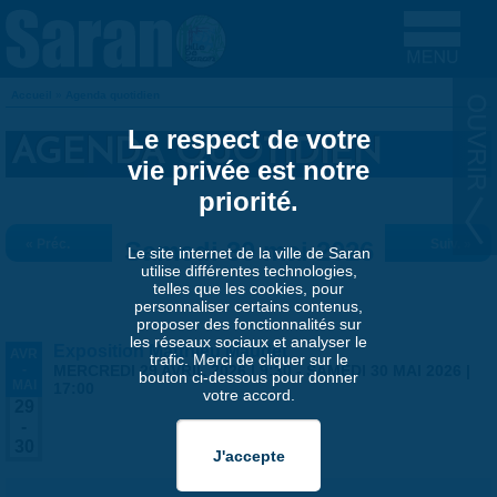
Aller au contenu principal
Accueil
»
Agenda quotidien
VOUS ÊTES ICI
Le respect de votre
AGENDA QUOTIDIEN
vie privée est notre
priorité.
« Préc.
Samedi 30 mai 2026
Suiv. »
Le site internet de la ville de Saran
utilise différentes technologies,
telles que les cookies, pour
personnaliser certains contenus,
proposer des fonctionnalités sur
les réseaux sociaux et analyser le
Exposition Matthieu Maudet
AVR
trafic. Merci de cliquer sur le
-
MERCREDI 29 AVRIL 2026 | 9:30
-
SAMEDI 30 MAI 2026 |
bouton ci-dessous pour donner
MAI
17:00
votre accord.
29
-
30