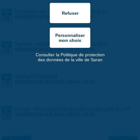
Dépistage du Cancer du col de l'utérus
MAI
VENDREDI 29 MAI 2026 |
9:00
-
18:45
29
Pastels - stage ados/adultes par la MLC
MAI
VENDREDI 29 MAI 2026 |
13:30
-
17:30
29
Consulter la Politique de protection
des données de la ville de Saran
Conseil Municipal
MAI
VENDREDI 29 MAI 2026 |
19:00
-
20:30
29
Danse - Carte blanche des élèves de cycle II et III
MAI
VENDREDI 29 MAI 2026 |
20:30
-
21:45
29