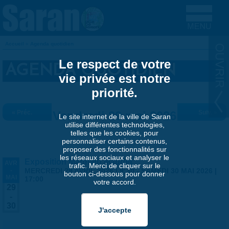
Aller au contenu principal
Accueil
»
Agenda quotidien
VOUS ÊTES ICI
Le respect de votre
AGENDA QUOTIDIEN
vie privée est notre
priorité.
« Préc.
Vendredi 29 mai 2026
Suiv. »
Le site internet de la ville de Saran
utilise différentes technologies,
telles que les cookies, pour
personnaliser certains contenus,
proposer des fonctionnalités sur
les réseaux sociaux et analyser le
Exposition Matthieu Maudet
AVR
trafic. Merci de cliquer sur le
-
MERCREDI 29 AVRIL 2026 | 9:30
-
SAMEDI 30 MAI 2026 |
bouton ci-dessous pour donner
MAI
17:00
votre accord.
29
-
30