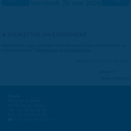
« Préc.
Vendredi 29 mai 2026
Suiv. »
SOUMETTRE UN ÉVÉNEMENT
Associations, vous souhaitez nous faire part d'une manifestation ou
d'un événement ?
Remplissez le formulaire ici
.
Dernière mise à jour : 01 janvier 1970
Partager
Suivre @VilleSaran
Mairie
Place de la liberté
45774 Saran Cedex
Tél. : 02 38 80 34 00
Fax : 02 38 80 34 30
courrier@ville-saran.fr