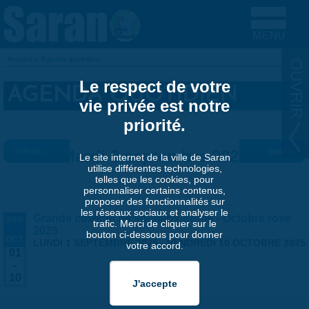
Aller au contenu principal
Accueil
»
Agenda quotidien
VOUS ÊTES ICI
Le respect de votre
AGENDA QUOTIDIEN
vie privée est notre
priorité.
« Préc.
Mardi 2 septembre 2025
Suiv. »
Le site internet de la ville de Saran
utilise différentes technologies,
telles que les cookies, pour
personnaliser certains contenus,
proposer des fonctionnalités sur
les réseaux sociaux et analyser le
Grande collecte de soutiens-gorge - Octobre rose
SEP
trafic. Merci de cliquer sur le
-
2025
bouton ci-dessous pour donner
OCT
LUNDI 1 SEPTEMBRE 2025
-
VENDREDI 10 OCTOBRE 2025
votre accord.
01
-
10