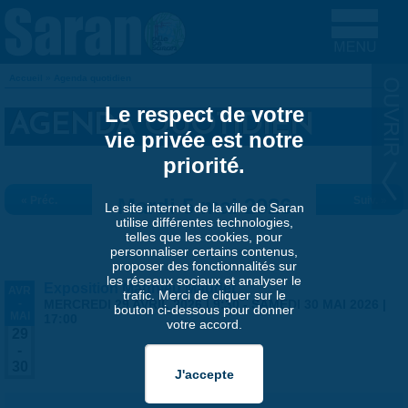
Aller au contenu principal
Accueil
»
Agenda quotidien
VOUS ÊTES ICI
Le respect de votre
AGENDA QUOTIDIEN
vie privée est notre
priorité.
« Préc.
Mardi 5 mai 2026
Suiv. »
Le site internet de la ville de Saran
utilise différentes technologies,
telles que les cookies, pour
personnaliser certains contenus,
proposer des fonctionnalités sur
les réseaux sociaux et analyser le
Exposition Matthieu Maudet
AVR
trafic. Merci de cliquer sur le
-
MERCREDI 29 AVRIL 2026 | 9:30
-
SAMEDI 30 MAI 2026 |
bouton ci-dessous pour donner
MAI
17:00
votre accord.
29
-
30