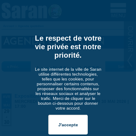
Aller au contenu principal
Accueil
»
Agenda quotidien
VOUS ÊTES ICI
Le respect de votre
AGENDA QUOTIDIEN
vie privée est notre
priorité.
« Préc.
Lundi 11 mai 2026
Suiv. »
Le site internet de la ville de Saran
utilise différentes technologies,
telles que les cookies, pour
personnaliser certains contenus,
proposer des fonctionnalités sur
les réseaux sociaux et analyser le
Exposition Matthieu Maudet
AVR
trafic. Merci de cliquer sur le
-
MERCREDI 29 AVRIL 2026 | 9:30
-
SAMEDI 30 MAI 2026 |
bouton ci-dessous pour donner
MAI
17:00
votre accord.
29
-
30