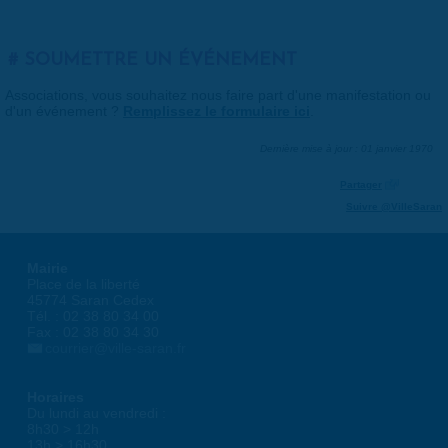
SOUMETTRE UN ÉVÉNEMENT
Associations, vous souhaitez nous faire part d'une manifestation ou
d'un événement ?
Remplissez le formulaire ici
.
Dernière mise à jour : 01 janvier 1970
Partager
Suivre @VilleSaran
Mairie
Place de la liberté
45774 Saran Cedex
Tél. : 02 38 80 34 00
Fax : 02 38 80 34 30
courrier@ville-saran.fr
Horaires
Du lundi au vendredi :
8h30 > 12h
13h > 16h30