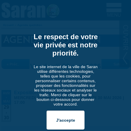
Aller au contenu principal
Accueil
»
Agenda quotidien
VOUS ÊTES ICI
Le respect de votre
AGENDA QUOTIDIEN
vie privée est notre
priorité.
« Préc.
Vendredi 22 mai 2026
Suiv. »
Le site internet de la ville de Saran
utilise différentes technologies,
telles que les cookies, pour
personnaliser certains contenus,
proposer des fonctionnalités sur
les réseaux sociaux et analyser le
Exposition Matthieu Maudet
AVR
trafic. Merci de cliquer sur le
-
MERCREDI 29 AVRIL 2026 | 9:30
-
SAMEDI 30 MAI 2026 |
bouton ci-dessous pour donner
MAI
17:00
votre accord.
29
-
30