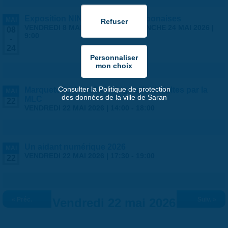
Exposition NINGYO Poupées japonaises
MAI
VENDREDI 8 MAI 2026 | 9:00
-
DIMANCHE 24 MAI 2026 |
08
9:00
-
24
Consulter la Politique de protection
Marqueterie de paille - stage ados/adultes par la
MAI
des données de la ville de Saran
MLC
22
VENDREDI 22 MAI 2026 |
14:00
-
18:00
Un aidant numérique 2026
MAI
VENDREDI 22 MAI 2026 |
17:30
-
19:00
22
« Préc.
Vendredi 22 mai 2026
Suiv. »