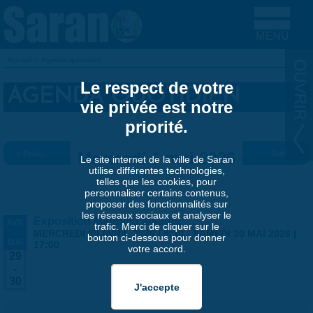
Aller au contenu principal
Accueil
»
Agenda quotidien
VOUS ÊTES ICI
Le respect de votre
AGENDA QUOTIDIEN
vie privée est notre
priorité.
« Préc.
Mercredi 6 mai 2026
Suiv. »
Le site internet de la ville de Saran
utilise différentes technologies,
telles que les cookies, pour
personnaliser certains contenus,
proposer des fonctionnalités sur
les réseaux sociaux et analyser le
Exposition Matthieu Maudet
AVR
trafic. Merci de cliquer sur le
-
MERCREDI 29 AVRIL 2026 | 9:30
-
SAMEDI 30 MAI 2026 |
bouton ci-dessous pour donner
MAI
17:00
votre accord.
29
-
30