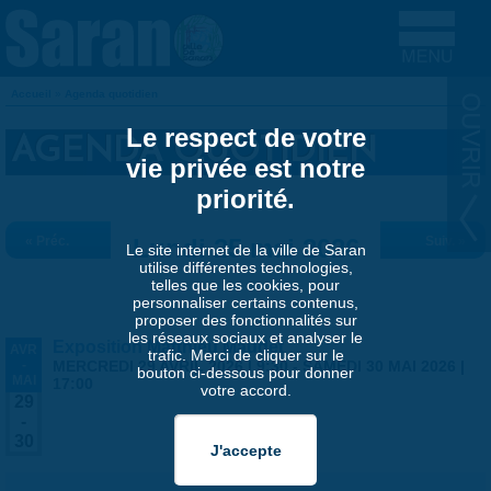
Aller au contenu principal
Accueil
»
Agenda quotidien
VOUS ÊTES ICI
Le respect de votre
AGENDA QUOTIDIEN
vie privée est notre
priorité.
« Préc.
Lundi 25 mai 2026
Suiv. »
Le site internet de la ville de Saran
utilise différentes technologies,
telles que les cookies, pour
personnaliser certains contenus,
proposer des fonctionnalités sur
les réseaux sociaux et analyser le
Exposition Matthieu Maudet
AVR
trafic. Merci de cliquer sur le
-
MERCREDI 29 AVRIL 2026 | 9:30
-
SAMEDI 30 MAI 2026 |
bouton ci-dessous pour donner
MAI
17:00
votre accord.
29
-
30