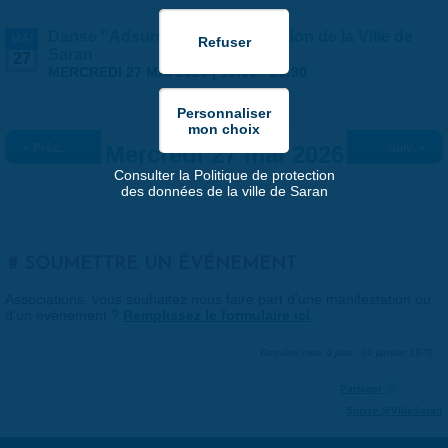
Danse "Adsurde" - Programmation de la Ville de
MAI
Saran
27
MERCREDI 27 MAI 2026 |
19:30
-
20:30
« Préc.
Mercredi 27 mai 2026
Suiv. »
Consulter la Politique de protection
des données de la ville de Saran
SOUMETTRE UN ÉVÉNEMENT
Associations, vous souhaitez nous faire part d'une manifestation ou
d'un événement ?
Remplissez le formulaire ici
.
Dernière mise à jour : 01 janvier 1970
Partager
Suivre @VilleSaran