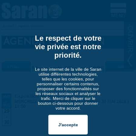
Aller au contenu principal
Accueil
»
Agenda quotidien
VOUS ÊTES ICI
Le respect de votre
AGENDA QUOTIDIEN
vie privée est notre
priorité.
« Préc.
Mercredi 27 mai 2026
Suiv. »
Le site internet de la ville de Saran
utilise différentes technologies,
telles que les cookies, pour
personnaliser certains contenus,
proposer des fonctionnalités sur
les réseaux sociaux et analyser le
Exposition Matthieu Maudet
AVR
trafic. Merci de cliquer sur le
-
MERCREDI 29 AVRIL 2026 | 9:30
-
SAMEDI 30 MAI 2026 |
bouton ci-dessous pour donner
MAI
17:00
votre accord.
29
-
30