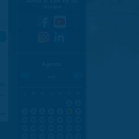
Suivez la Ville sur les
réseaux
»
Agenda
«
»
août
ici
.
L
M
M
J
V
S
D
970
1
2
3
4
5
6
7
8
9
aran
10
11
12
13
14
15
16
17
18
19
20
21
22
23
24
25
26
27
28
29
30