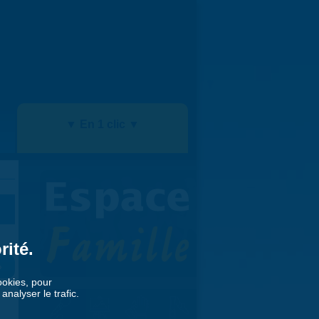
▼ En 1 clic ▼
rité.
»
cookies, pour
nalyser le trafic.