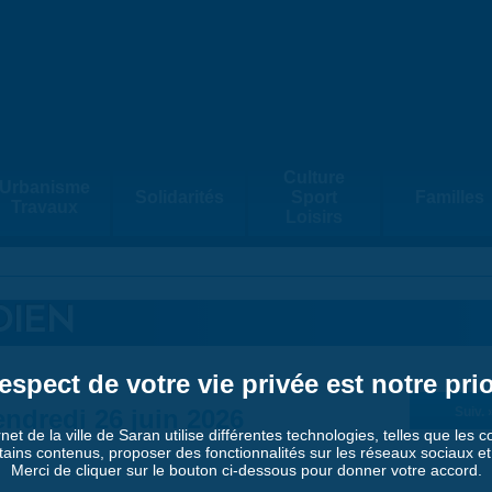
Culture
Urbanisme
Solidarités
Sport
Familles
Travaux
Loisirs
DIEN
espect de votre vie privée est notre prio
ndredi 26 juin 2026
Suiv. 
rnet de la ville de Saran utilise différentes technologies, telles que les 
tains contenus, proposer des fonctionnalités sur les réseaux sociaux et a
Merci de cliquer sur le bouton ci-dessous pour donner votre accord.