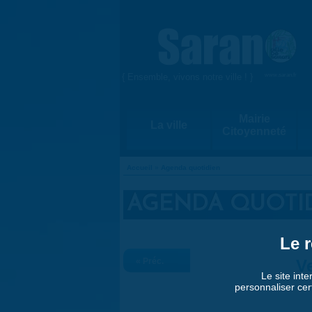
Aller au contenu principal
{ Ensemble, vivons notre ville ! }
www.saran.fr
Mairie
La ville
Citoyenneté
Accueil
»
Agenda quotidien
VOUS ÊTES ICI
AGENDA QUOTI
Le r
« Préc.
Ve
Le site inte
personnaliser cer