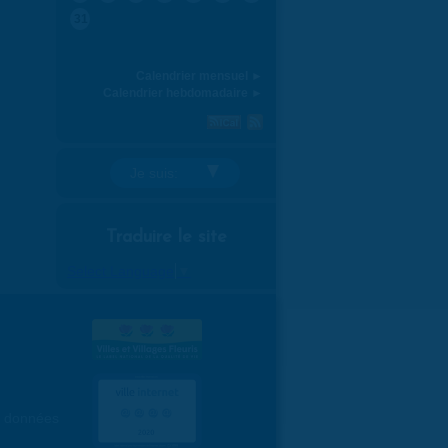
31
Calendrier mensuel ►
Calendrier hebdomadaire ►
Je suis:
Traduire le site
Select Language
▼
es données