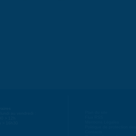
raires
Plan du site
lundi au vendredi :
Flux RSS
30 > 12h
Mentions Légales
h > 16h30
Politique de protection d
Contacts