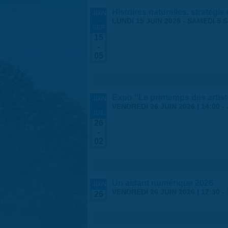
Histoires naturelles, stratégie
JUIN
-
LUNDI 15 JUIN 2026
-
SAMEDI 5 
SEP
15
-
05
Expo "Le printemps des arti
JUIN
-
VENDREDI 26 JUIN 2026 | 14:00
-
JUIL
26
-
02
Un aidant numérique 2026
JUIN
VENDREDI 26 JUIN 2026 |
17:30
-
26