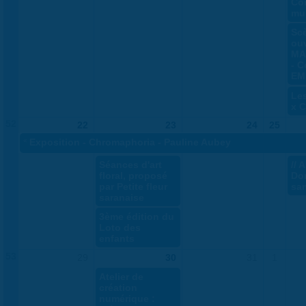
Co
mu
Sc
ouv
MA
- C
EM
Le
x 
52
22
23
24
25
«
Exposition - Chromaphoria - Pauline Aubey
Séances d'art
// 
floral, proposé
Do
par Petite fleur
sa
saranaise
3ème édition du
Loto des
enfants
53
29
30
31
1
Atelier de
création
numérique :