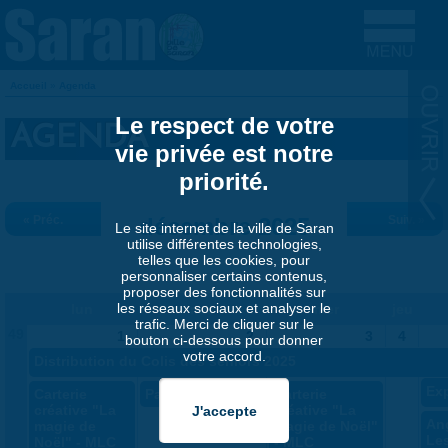
Aller au contenu principal
Accueil
»
Agenda
VOUS ÊTES ICI
Le respect de votre
AGENDA
vie privée est notre
priorité.
« Préc.
décembre 2025
Suiv. »
Le site internet de la ville de Saran
utilise différentes technologies,
telles que les cookies, pour
personnaliser certains contenus,
proposer des fonctionnalités sur
les réseaux sociaux et analyser le
lun
mar
mer
jeu
trafic. Merci de cliquer sur le
49
1
2
3
4
bouton ci-dessous pour donner
votre accord.
Distribution du Colis des séniors 2025
Exp
Carterie
Parlons Saran
Carterie
créative "La
créative "La
An
magie de
magie de Noël"
Le
Noël" - MLC
- MLC