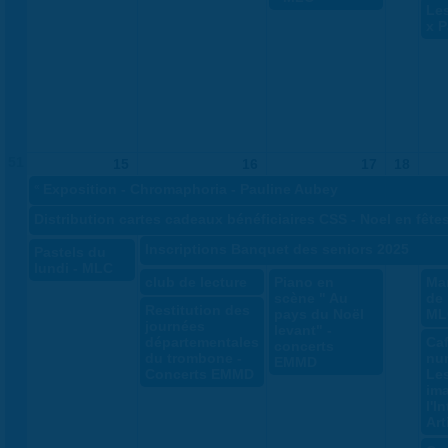
Le
x P
51
15
16
17
18
«
Exposition - Chromaphoria - Pauline Aubey
Distribution cartes cadeaux bénéficiaires CSS - Noel en fête
Inscriptions Banquet des seniors 2025
Pastels du
lundi - MLC
club de lecture
Piano en
Ma
scène " Au
de 
Restitution des
pays du Noël
ML
journées
levant" -
départementales
Ca
concerts
du trombone -
nu
EMMD
Concerts EMMD
Le
ima
l'I
Art