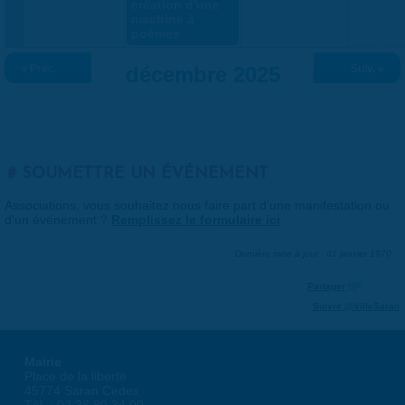
création d'une
machine à
poèmes
« Préc.
décembre 2025
Suiv. »
SOUMETTRE UN ÉVÉNEMENT
Associations, vous souhaitez nous faire part d'une manifestation ou
d'un événement ?
Remplissez le formulaire ici
.
Dernière mise à jour : 01 janvier 1970
Partager
Suivre @VilleSaran
Mairie
Place de la liberté
45774 Saran Cedex