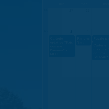
lun
mar
me
44
27
28
45
3
4
Carterie
Parlons
Puzzle pa
créative "Fais
Saran
Carterie
comme
créative 
l'oiseau" -
comme
MLC
l'oiseau"