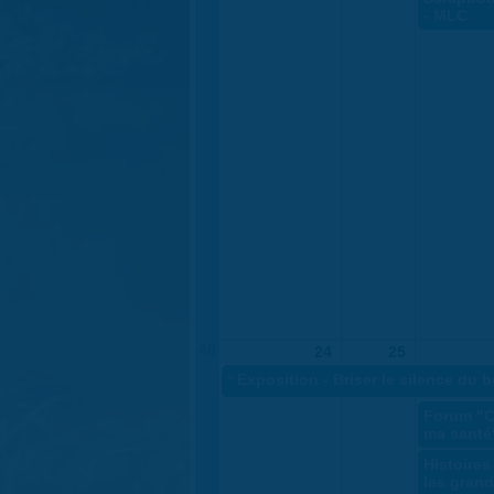
- MLC
48
24
25
«
Exposition - Briser le silence du 
Forum "C
ma santé
Histoires
les gran