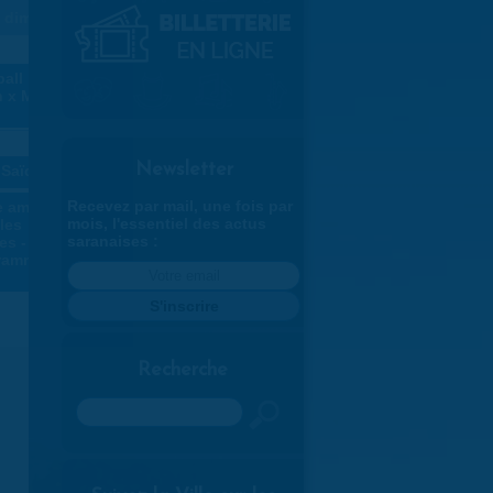
dim
2
all :
n x Macon
9
Newsletter
- Saïd Idouss
»
Recevez par mail, une fois par
e amateur,
mois, l'essentiel des actus
les
saranaises :
es -
rammation
Recherche
Rechercher