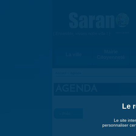
Aller au contenu principal
{ Ensemble, vivons notre ville ! }
www.saran.fr
Mairie
La ville
Citoyenneté
Accueil
»
Agenda
VOUS ÊTES ICI
AGENDA
Le r
« Préc.
Le site inte
personnaliser cer