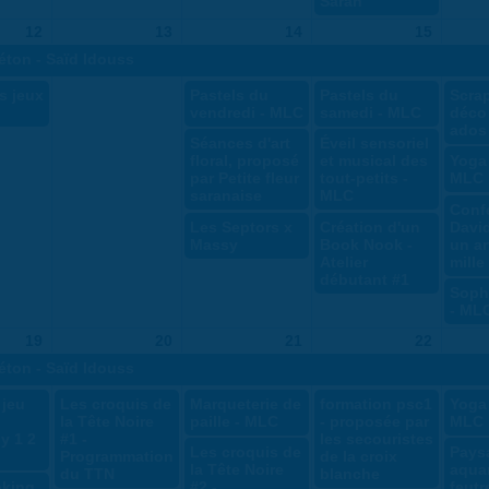
Saran
12
13
14
15
béton - Saïd Idouss
s jeux
Pastels du
Pastels du
Scra
vendredi - MLC
samedi - MLC
déco
ados
Séances d'art
Éveil sensoriel
floral, proposé
et musical des
Yoga 
par Petite fleur
tout-petits -
MLC
saranaise
MLC
Conf
Les Septors x
Création d'un
Davi
Massy
Book Nook -
un ar
Atelier
mille
débutant #1
Soph
- ML
19
20
21
22
béton - Saïd Idouss
 jeu
Les croquis de
Marqueterie de
formation psc1
Yoga 
la Tête Noire
paille - MLC
- proposée par
MLC
y 1 2
#1 -
les secouristes
Les croquis de
Pays
Programmation
de la croix
la Tête Noire
aquar
du TTN
blanche
king
#2 -
feutre