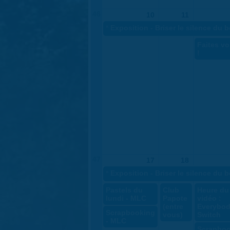
46
10
11
«
Exposition - Briser le silence du 
Faites vo
!
47
17
18
«
Exposition - Briser le silence du 
Pastels du
Club
Heure du
lundi - MLC
Papote
vidéo :
(entre
Everybod
Scrapbooking
vous)
Switch
- MLC
Scrapboo