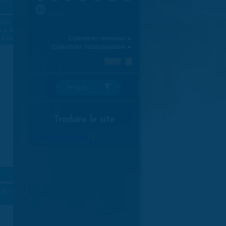
31
all :
 x As
 Etienne 2
Calendrier mensuel ►
Calendrier hebdomadaire ►
Je suis:
Traduire le site
Select Language
▼
30
du rire -