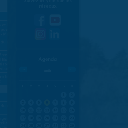
Suivez la Ville sur les
réseaux
16
»
p et Home
 pour
 - MLC
du rire -
érence -
Agenda
d Bowie,
tiste aux
 visages
«
»
août
ro balade
C
L
M
M
J
V
S
D
23
1
2
»
3
4
5
6
7
8
9
du rire -
10
11
12
13
14
15
16
17
18
19
20
21
22
23
ages
elle et
24
25
26
27
28
29
30
 fin -