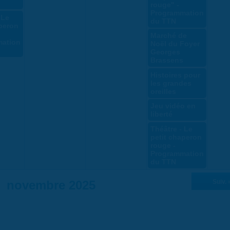
rouge" -
Programmation
 Le
du TTN
aperon
Marché de
ation
Noël du Foyer
Georges
Brassens
Histoires pour
les grandes
oreilles
Jeu vidéo en
liberté
Théâtre - Le
petit chaperon
rouge -
Programmation
du TTN
novembre 2025
Suiv. 