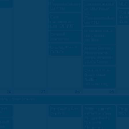
Programmation
Les croquis de
MLC
du TTN
la Tête Noire
Footb
#3 -
Café
Saran
Programmation
numérique :
Saint
du TTN
Les GAFAM
Histoires pour
Conseil
les petites
municipal
oreilles
Les Septors x
Atelier Danse -
Créteil
Mouvement
corps dansant
- Art's Danse
Création d'un
Book Nook -
Atelier
débutant #2
26
27
28
29
béton - Saïd Idouss
'est
Pontault x Les
Atelier parent-
Yoga 
"
Septors
enfant autour
MLC
du spectacle
 pour
"Le petit
des
chaperon