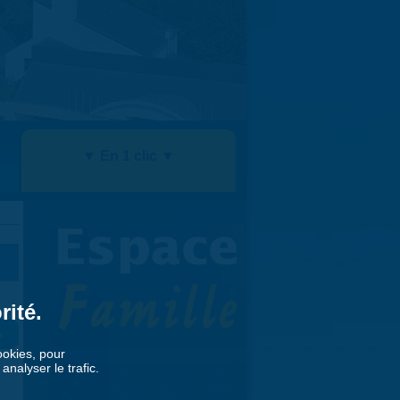
▼ En 1 clic ▼
rité.
»
cookies, pour
nalyser le trafic.