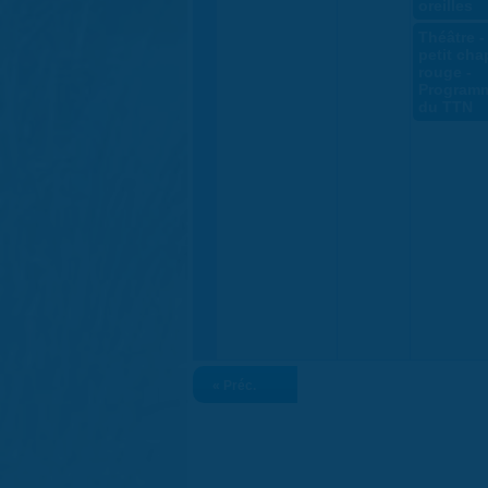
oreilles
Théâtre -
petit ch
rouge -
Programm
du TTN
« Préc.