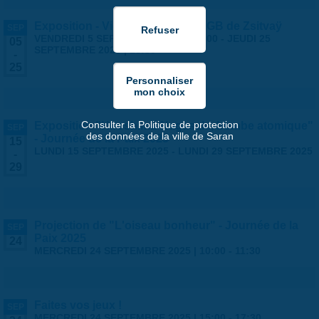
Exposition - Vies Silencieuses - GB de Zsitvaÿ
SEP
VENDREDI 5 SEPTEMBRE 2025 | 14:00
-
JEUDI 25
05
SEPTEMBRE 2025 | 18:30
-
25
Consulter la Politique de protection
Exposition "Hiroshima-Nagasaki, bombe atomique"
SEP
des données de la ville de Saran
- Journée de la Paix 2025
15
LUNDI 15 SEPTEMBRE 2025
-
LUNDI 29 SEPTEMBRE 2025
-
29
Projection de "L'oiseau bonheur" - Journée de la
SEP
Paix 2025
24
MERCREDI 24 SEPTEMBRE 2025 |
10:00
-
11:30
Faites vos jeux !
SEP
MERCREDI 24 SEPTEMBRE 2025 |
15:00
-
17:30