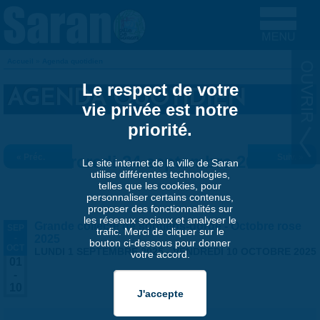
Aller au contenu principal
Accueil
»
Agenda quotidien
VOUS ÊTES ICI
Le respect de votre
AGENDA QUOTIDIEN
vie privée est notre
priorité.
« Préc.
Mercredi 24 septembre 2025
Suiv. »
Le site internet de la ville de Saran
utilise différentes technologies,
telles que les cookies, pour
personnaliser certains contenus,
proposer des fonctionnalités sur
les réseaux sociaux et analyser le
Grande collecte de soutiens-gorge - Octobre rose
SEP
trafic. Merci de cliquer sur le
-
2025
bouton ci-dessous pour donner
OCT
LUNDI 1 SEPTEMBRE 2025
-
VENDREDI 10 OCTOBRE 2025
votre accord.
01
-
10