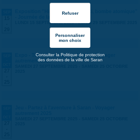
Exposition "Hiroshima-Nagasaki, bombe atomique"
SEP
- Journée de la Paix 2025
15
LUNDI 15 SEPTEMBRE 2025
-
LUNDI 29 SEPTEMBRE 2025
-
29
Consulter la Politique de protection
Expo - Tour du monde en famille - Voyager
SEP
des données de la ville de Saran
-
autrement 2025
OCT
SAMEDI 27 SEPTEMBRE 2025
-
SAMEDI 25 OCTOBRE
27
2025
-
25
Jeu - Partez à l'aventure à Saran - Voyager
SEP
-
autrement 2025
OCT
SAMEDI 27 SEPTEMBRE 2025
-
SAMEDI 25 OCTOBRE
27
2025
-
25