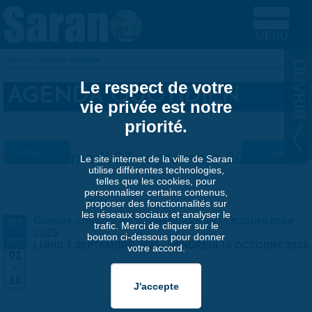
Aller au contenu principal
Accueil
»
Agenda quotidien
VOUS ÊTES ICI
Le respect de votre
AGENDA QUOTIDIEN
vie privée est notre
priorité.
« Préc.
Samedi 27 septembre 2025
Suiv. »
Le site internet de la ville de Saran
utilise différentes technologies,
telles que les cookies, pour
personnaliser certains contenus,
proposer des fonctionnalités sur
les réseaux sociaux et analyser le
Grande collecte de soutiens-gorge - Octobre rose
SEP
trafic. Merci de cliquer sur le
-
2025
bouton ci-dessous pour donner
OCT
LUNDI 1 SEPTEMBRE 2025
-
VENDREDI 10 OCTOBRE 2025
votre accord.
01
-
10