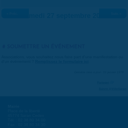
« Préc.
Samedi 27 septembre 2025
Suiv. »
SOUMETTRE UN ÉVÉNEMENT
Associations, vous souhaitez nous faire part d'une manifestation ou
d'un événement ?
Remplissez le formulaire ici
.
Dernière mise à jour : 01 janvier 1970
Partager
Suivre @VilleSaran
Mairie
Place de la liberté
45774 Saran Cedex
Tél. : 02 38 80 34 00
Fax : 02 38 80 34 30