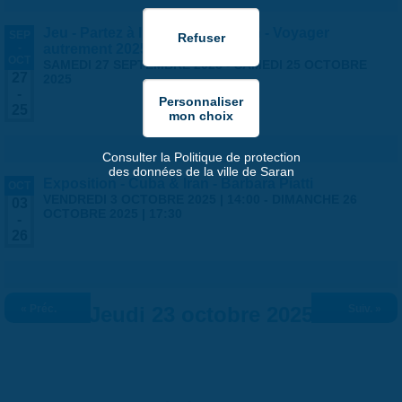
Jeu - Partez à l'aventure à Saran - Voyager
SEP
-
autrement 2025
OCT
SAMEDI 27 SEPTEMBRE 2025
-
SAMEDI 25 OCTOBRE
27
2025
-
25
Consulter la Politique de protection
des données de la ville de Saran
Exposition - Cuba & Iran - Barbara Piatti
OCT
VENDREDI 3 OCTOBRE 2025 | 14:00
-
DIMANCHE 26
03
OCTOBRE 2025 | 17:30
-
26
« Préc.
Jeudi 23 octobre 2025
Suiv. »