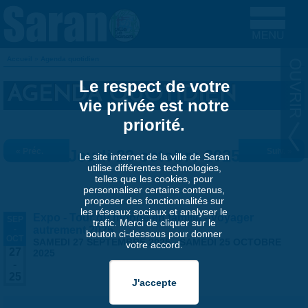
Aller au contenu principal
Accueil
»
Agenda quotidien
VOUS ÊTES ICI
Le respect de votre
AGENDA QUOTIDIEN
vie privée est notre
priorité.
« Préc.
Jeudi 23 octobre 2025
Suiv. »
Le site internet de la ville de Saran
utilise différentes technologies,
telles que les cookies, pour
personnaliser certains contenus,
proposer des fonctionnalités sur
les réseaux sociaux et analyser le
Expo - Tour du monde en famille - Voyager
SEP
trafic. Merci de cliquer sur le
-
autrement 2025
bouton ci-dessous pour donner
OCT
SAMEDI 27 SEPTEMBRE 2025
-
SAMEDI 25 OCTOBRE
votre accord.
27
2025
-
25