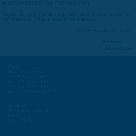
SOUMETTRE UN ÉVÉNEMENT
Associations, vous souhaitez nous faire part d'une manifestation ou
d'un événement ?
Remplissez le formulaire ici
.
Dernière mise à jour : 01 janvier 1970
Partager
Suivre @VilleSaran
Mairie
Place de la liberté
45774 Saran Cedex
Tél. : 02 38 80 34 00
Fax : 02 38 80 34 30
courrier@ville-saran.fr
Horaires
Du lundi au vendredi :
8h30 > 12h
13h > 16h30