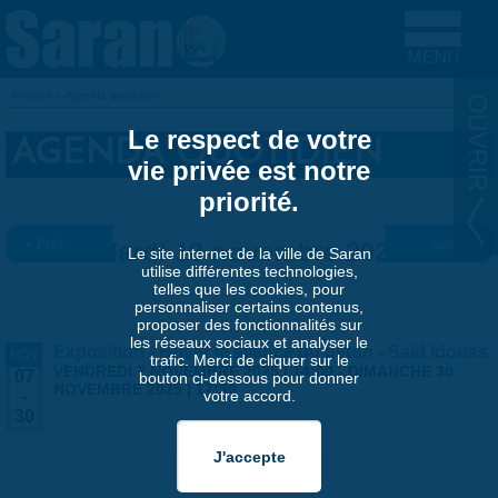
Aller au contenu principal
Accueil
»
Agenda quotidien
VOUS ÊTES ICI
Le respect de votre
AGENDA QUOTIDIEN
vie privée est notre
priorité.
« Préc.
Mardi 18 novembre 2025
Suiv. »
Le site internet de la ville de Saran
utilise différentes technologies,
telles que les cookies, pour
personnaliser certains contenus,
proposer des fonctionnalités sur
les réseaux sociaux et analyser le
Exposition - Briser le silence du béton - Saïd Idouss
NOV
trafic. Merci de cliquer sur le
VENDREDI 7 NOVEMBRE 2025 | 14:00
-
DIMANCHE 30
07
bouton ci-dessous pour donner
NOVEMBRE 2025 | 17:30
votre accord.
-
30