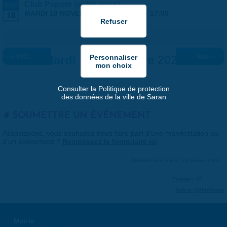
Club Papote (entre vous)
NOV
MARDI 18 NOVEMBRE 2025 |
16:00
-
17:00
18
« Préc.
Mardi 18 novembre 2025
Suiv. »
Consulter la Politique de protection
des données de la ville de Saran
SOUMETTRE UN ÉVÉNEMENT
Associations, vous souhaitez nous faire part d'une manifestation ou
d'un événement ?
Remplissez le formulaire ici
.
Dernière mise à jour : 01 janvier 1970
Partager
Suivre @VilleSaran
Mairie