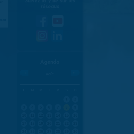
Suivez la Ville sur les
970
réseaux
aran
Agenda
«
»
août
L
M
M
J
V
S
D
1
2
3
4
5
6
7
8
9
10
11
12
13
14
15
16
17
18
19
20
21
22
23
24
25
26
27
28
29
30