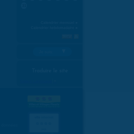
31
Calendrier mensuel ►
Calendrier hebdomadaire ►
Je suis:
Traduire le site
Select Language
▼
es données