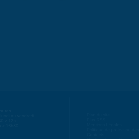
raires
Plan du site
lundi au vendredi :
Flux RSS
30 > 12h
Mentions Légales
h > 16h30
Politique de protection d
Contacts