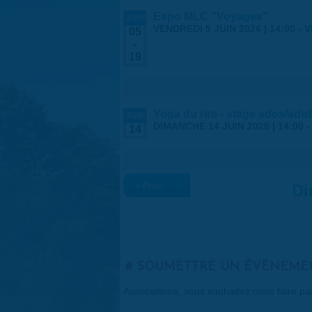
Expo MLC "Voyages"
JUIN
VENDREDI 5 JUIN 2026 | 14:00
-
V
05
-
19
Yoga du rire - stage ados/adul
JUIN
DIMANCHE 14 JUIN 2026 |
14:00
14
« Préc.
Di
SOUMETTRE UN ÉVÉNEME
Associations, vous souhaitez nous faire p