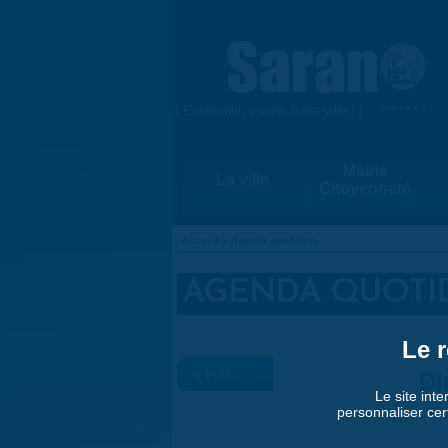
Aller au contenu principal
{ Ensemble, vivons notre ville ! }
www.saran.fr
Mairie
La ville
Citoyenneté
Accueil
»
Agenda quotidien
VOUS ÊTES ICI
AGENDA QUOTI
Le r
« Préc.
Di
Le site inte
personnaliser cer