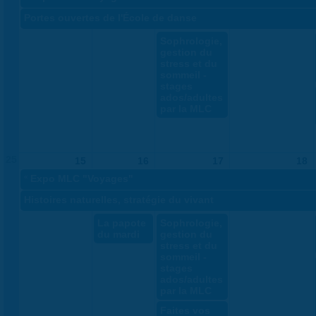
Portes ouvertes de l'École de danse
Sophrologie,
gestion du
stress et du
sommeil -
stages
ados/adultes
par la MLC
25
15
16
17
18
«
Expo MLC "Voyages"
Histoires naturelles, stratégie du vivant
La papote
Sophrologie,
du mardi
gestion du
stress et du
sommeil -
stages
ados/adultes
par la MLC
Faites vos