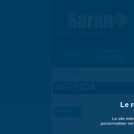
Aller au contenu principal
{ Ensemble, vivons notre ville ! }
www.saran.fr
Mairie
La ville
Citoyenneté
Accueil
»
Agenda
VOUS ÊTES ICI
AGENDA
Le r
« Préc.
Le site inte
personnaliser cer