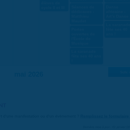
élèves de
Séances de
Danse
cycle II et III
dédicaces -
africaine -
Matthieu
Art's Danse
Maudet
La saranad
Portes
fête ses 40
ouvertes de
ans !
l'École de
Musique
La saranade
fête ses 40 ans
!
mai 2026
Suiv. 
NT
art d'une manifestation ou d'un événement ?
Remplissez le formulaire 
Dernière mise à jour : 01 janvier 1