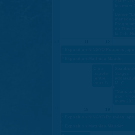
oeuf" - H
les murs 
Danse "L
mensonge
Programm
du Théâtr
la Tête No
20
11
12
«
Exposition NINGYO Poupées japo
«
Exposition Matthieu Maudet
Club
Scapbook
papote
Stages
(entre
ados/adul
vous !)
MLC
"Sans toit
moi" - Ho
murs 202
21
18
19
«
Exposition NINGYO Poupées japo
«
Exposition Matthieu Maudet