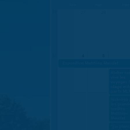
lun
mar
mer
18
27
28
19
4
5
«
Exposition Matthieu Maudet
Atelier cré
vive les
voyages !
stage enf
par la ML
Histoires
les grand
oreilles -
Matthieu
Maudet
"j'ai plan