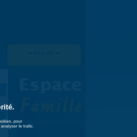
▼ En 1 clic ▼
rité.
»
cookies, pour
nalyser le trafic.