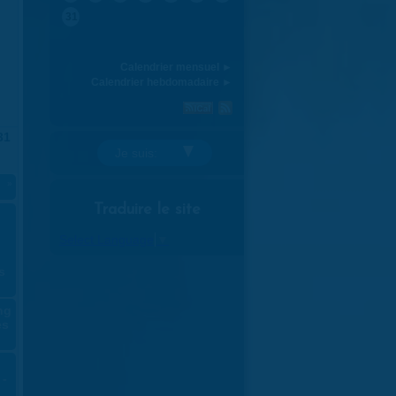
31
Calendrier mensuel ►
Calendrier hebdomadaire ►
31
Je suis:
»
Traduire le site
Select Language
▼
s
ng
es
 -