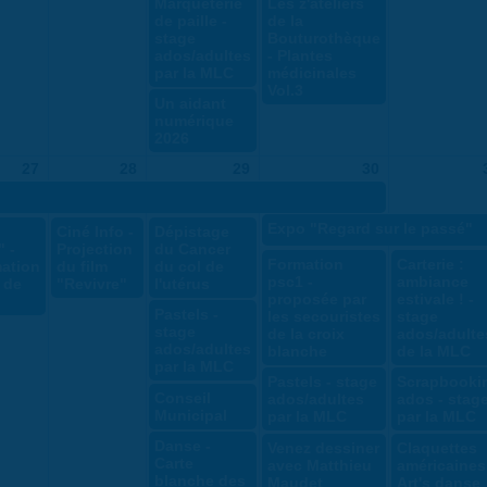
Marqueterie
Les z'ateliers
de paille -
de la
stage
Bouturothèque
ados/adultes
- Plantes
par la MLC
médicinales
Vol.3
Un aidant
numérique
2026
27
28
29
30
Expo "Regard sur le passé"
Ciné Info -
Dépistage
 -
Projection
du Cancer
Formation
Carterie :
ation
du film
du col de
psc1 -
ambiance
e de
"Revivre"
l'utérus
proposée par
estivale ! -
Pastels -
les secouristes
stage
stage
de la croix
ados/adulte
ados/adultes
blanche
de la MLC
par la MLC
Pastels - stage
Scrapbooki
Conseil
ados/adultes
ados - stag
Municipal
par la MLC
par la MLC
Danse -
Venez dessiner
Claquettes
Carte
avec Matthieu
américaines
blanche des
Maudet
Art's danse