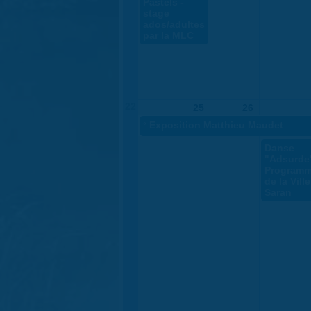
Pastels -
stage
ados/adultes
par la MLC
22
25
26
«
Exposition Matthieu Maudet
Danse
"Adsurde"
Programm
de la Vill
Saran