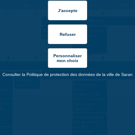
jeu
ven
sam
dim
29
30
1
2
«
Exposition Matthieu Maudet
Massy x Les
Histoires pour
Septors
les petites
oreilles -
Matthieu
Maudet
6
7
8
9
Consulter la Politique de protection des données de la ville de Saran
Exposition NINGYO Poupées japonaises
atif :
Les
Septors x
Formation
 -
Angers
psc1 -
ants
proposée par
C
les secouristes
 pour
de la croix
es
blanche
Histoires pour
les grandes
oreilles -
té un
Matthieu