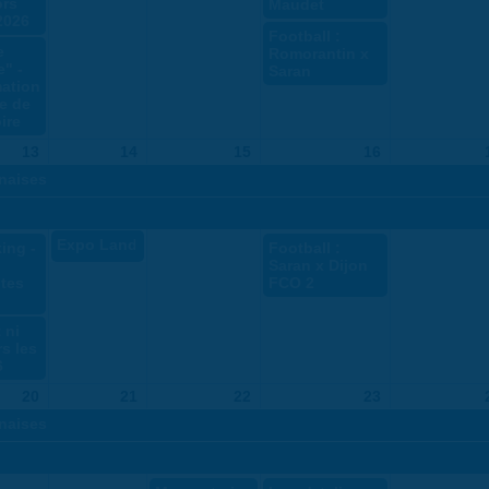
ors
Maudet
2026
Football :
e
Romorantin x
" -
Saran
ation
e de
ire
13
14
15
16
naises
Expo Land Art
ing -
Football :
Saran x Dijon
tes
FCO 2
 ni
rs les
6
20
21
22
23
naises