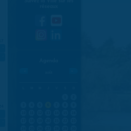
Suivez la Ville sur les
réseaux
17
»
»
Agenda
«
»
août
L
M
M
J
V
S
D
1
2
3
4
5
6
7
8
9
24
10
11
12
13
14
15
16
17
18
19
20
21
22
23
»
24
25
26
27
28
29
30