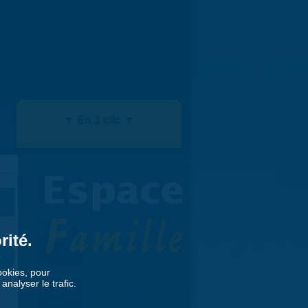
▼ En 1 clic ▼
rité.
»
cookies, pour
nalyser le trafic.