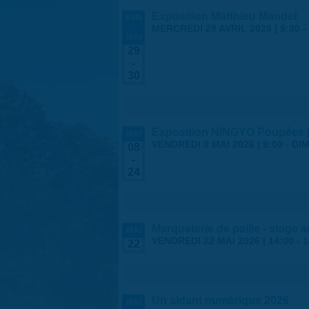
Exposition Matthieu Maudet
AVR
-
MERCREDI 29 AVRIL 2026 | 9:30
-
MAI
29
-
30
Exposition NINGYO Poupées 
MAI
VENDREDI 8 MAI 2026 | 9:00
-
DIM
08
-
24
Marqueterie de paille - stage 
MAI
VENDREDI 22 MAI 2026 |
14:00
-
1
22
Un aidant numérique 2026
MAI