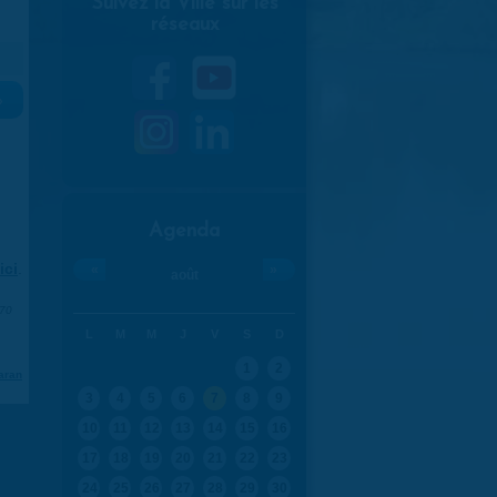
Suivez la Ville sur les
réseaux
»
Agenda
ici
.
«
»
août
970
L
M
M
J
V
S
D
1
2
aran
3
4
5
6
7
8
9
10
11
12
13
14
15
16
17
18
19
20
21
22
23
24
25
26
27
28
29
30