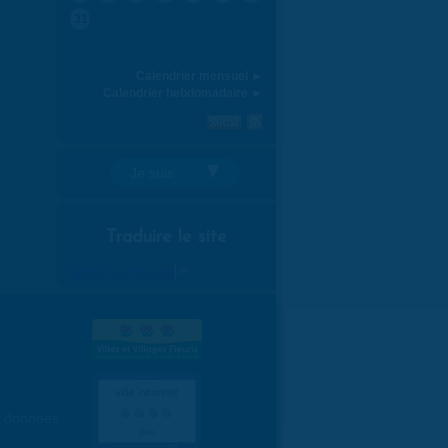
31
Calendrier mensuel ►
Calendrier hebdomadaire ►
Je suis:
Traduire le site
Select Language
▼
es données