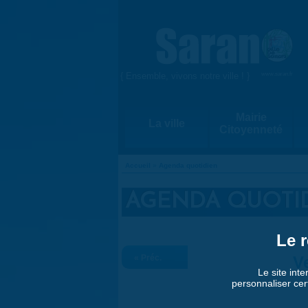
Aller au contenu principal
{ Ensemble, vivons notre ville ! }
www.saran.fr
Mairie
La ville
Citoyenneté
Accueil
»
Agenda quotidien
VOUS ÊTES ICI
AGENDA QUOTI
Le r
« Préc.
V
Le site inte
personnaliser cer