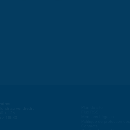
raires
Plan du site
lundi au vendredi :
Flux RSS
30 > 12h
Mentions Légales
h > 16h30
Politique de protection d
Contacts