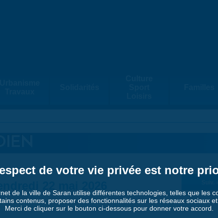
Culture
Urbanisme
Solidarités
Sport
Familles
Travaux
Loisirs
DIEN
espect de votre vie privée est notre prio
endredi 22 mai 2026
Suiv. 
rnet de la ville de Saran utilise différentes technologies, telles que les 
tains contenus, proposer des fonctionnalités sur les réseaux sociaux et a
Merci de cliquer sur le bouton ci-dessous pour donner votre accord.