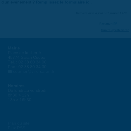
d'un événement ?
Remplissez le formulaire ici
.
Dernière mise à jour : 01 janvier 1970
Partager
Suivre @VilleSaran
Mairie
Place de la liberté
45774 Saran Cedex
Tél. : 02 38 80 34 00
Fax : 02 38 80 34 30
courrier@ville-saran.fr
Horaires
Du lundi au vendredi :
8h30 > 12h
13h > 16h30
Plan du site
Flux RSS