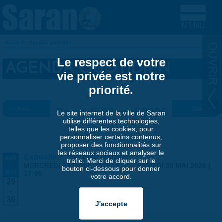
Aller au contenu principal
Accueil
»
Agenda quotidien
VOUS ÊTES ICI
Le respect de votre
AGENDA QUOTIDIEN
vie privée est notre
priorité.
« Préc.
Samedi 23 mai 2026
Suiv. »
Le site internet de la ville de Saran
utilise différentes technologies,
telles que les cookies, pour
personnaliser certains contenus,
proposer des fonctionnalités sur
les réseaux sociaux et analyser le
Exposition Matthieu Maudet
AVR
trafic. Merci de cliquer sur le
-
MERCREDI 29 AVRIL 2026 | 9:30
-
SAMEDI 30 MAI 2026 |
bouton ci-dessous pour donner
MAI
17:00
votre accord.
29
-
30