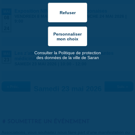
Exposition NINGYO Poupées japonaises
MAI
VENDREDI 8 MAI 2026 | 9:00
-
DIMANCHE 24 MAI 2026 |
08
9:00
-
24
Consulter la Politique de protection
Les z'ateliers de la Bouturothèque - Plantes
MAI
des données de la ville de Saran
médicinales Vol.3
23
SAMEDI 23 MAI 2026 |
10:00
-
12:00
« Préc.
Samedi 23 mai 2026
Suiv. »
SOUMETTRE UN ÉVÉNEMENT
Associations, vous souhaitez nous faire part d'une manifestation ou