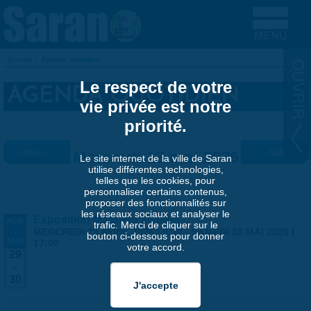
Aller au contenu principal
Accueil
»
Agenda quotidien
VOUS ÊTES ICI
Le respect de votre
AGENDA QUOTIDIEN
vie privée est notre
priorité.
« Préc.
Mercredi 13 mai 2026
Suiv. »
Le site internet de la ville de Saran
utilise différentes technologies,
telles que les cookies, pour
personnaliser certains contenus,
proposer des fonctionnalités sur
les réseaux sociaux et analyser le
Exposition Matthieu Maudet
AVR
trafic. Merci de cliquer sur le
-
MERCREDI 29 AVRIL 2026 | 9:30
-
SAMEDI 30 MAI 2026 |
bouton ci-dessous pour donner
MAI
17:00
votre accord.
29
-
30