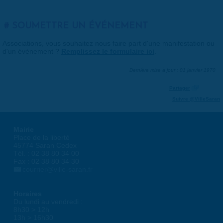
SOUMETTRE UN ÉVÉNEMENT
Associations, vous souhaitez nous faire part d'une manifestation ou
d'un événement ?
Remplissez le formulaire ici
.
Dernière mise à jour : 01 janvier 1970
Partager
Suivre @VilleSaran
Mairie
Place de la liberté
45774 Saran Cedex
Tél. : 02 38 80 34 00
Fax : 02 38 80 34 30
courrier@ville-saran.fr
Horaires
Du lundi au vendredi :
8h30 > 12h
13h > 16h30