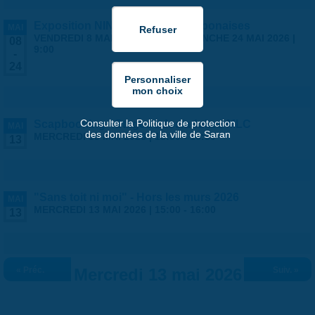
Exposition NINGYO Poupées japonaises
MAI
VENDREDI 8 MAI 2026 | 9:00
-
DIMANCHE 24 MAI 2026 |
08
9:00
-
24
Consulter la Politique de protection
Scapbooking - Stages ados/adultes MLC
MAI
des données de la ville de Saran
MERCREDI 13 MAI 2026 |
13:30
-
16:30
13
"Sans toit ni moi" - Hors les murs 2026
MAI
MERCREDI 13 MAI 2026 |
15:00
-
16:00
13
« Préc.
Mercredi 13 mai 2026
Suiv. »